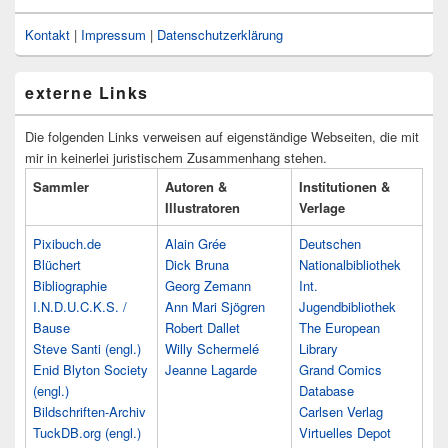
Kontakt
|
Impressum
|
Datenschutzerklärung
externe Links
Die folgenden Links verweisen auf eigenständige Webseiten, die mit
mir in keinerlei juristischem Zusammenhang stehen.
Sammler
Autoren &
Institutionen &
Illustratoren
Verlage
Pixibuch.de
Alain Grée
Deutschen
Blüchert
Dick Bruna
Nationalbibliothek
Bibliographie
Georg Zemann
Int.
I.N.D.U.C.K.S. /
Ann Mari Sjögren
Jugendbibliothek
Bause
Robert Dallet
The European
Steve Santi (engl.)
Willy Schermelé
Library
Enid Blyton Society
Jeanne Lagarde
Grand Comics
(engl.)
Database
Bildschriften-Archiv
Carlsen Verlag
TuckDB.org (engl.)
Virtuelles Depot