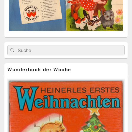
Primärer
Search
Suche
Seitenleisten
for:
Widget-
Bereich
Wunderbuch der Woche