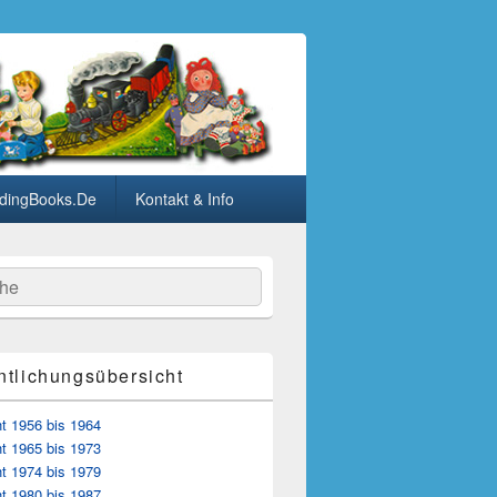
dingBooks.De
Kontakt & Info
he
ntlichungsübersicht
t 1956 bis 1964
t 1965 bis 1973
t 1974 bis 1979
t 1980 bis 1987