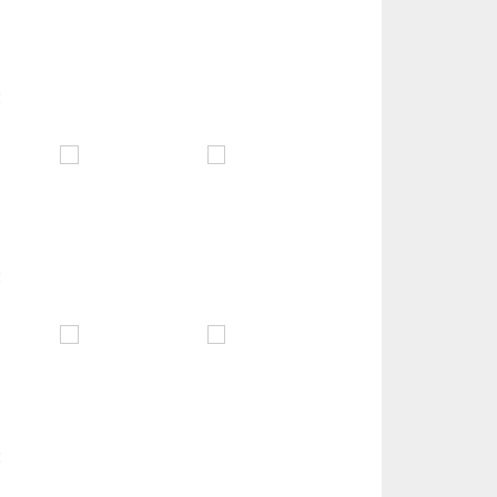
:
:
: