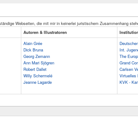
ständige Webseiten, die mit mir in keinerlei juristischem Zusammenhang steh
Autoren & Illustratoren
Instituti
Alain Grée
Deutschen 
Dick Bruna
Int. Jugen
Georg Zemann
The Europ
Ann Mari Sjögren
Grand Co
Robert Dallet
Carlsen Ve
Willy Schermelé
Virtuelle
Jeanne Lagarde
KVK - Karl