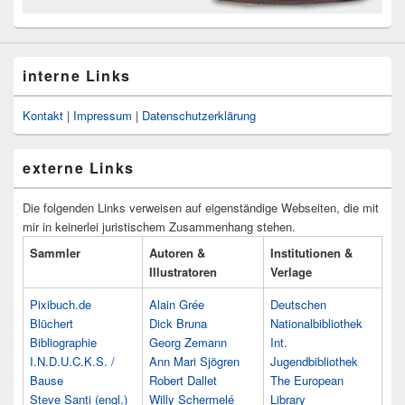
interne Links
Kontakt
|
Impressum
|
Datenschutzerklärung
externe Links
Die folgenden Links verweisen auf eigenständige Webseiten, die mit
mir in keinerlei juristischem Zusammenhang stehen.
Sammler
Autoren &
Institutionen &
Illustratoren
Verlage
Pixibuch.de
Alain Grée
Deutschen
Blüchert
Dick Bruna
Nationalbibliothek
Bibliographie
Georg Zemann
Int.
I.N.D.U.C.K.S. /
Ann Mari Sjögren
Jugendbibliothek
Bause
Robert Dallet
The European
Steve Santi (engl.)
Willy Schermelé
Library