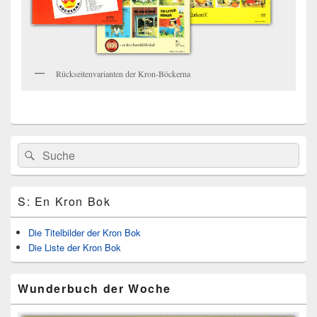
Rückseitenvarianten der Kron-Böckerna
Primärer
Search
Suche
Seitenleisten
for:
Widget-
Bereich
S: En Kron Bok
Die Titelbilder der Kron Bok
Die Liste der Kron Bok
Wunderbuch der Woche