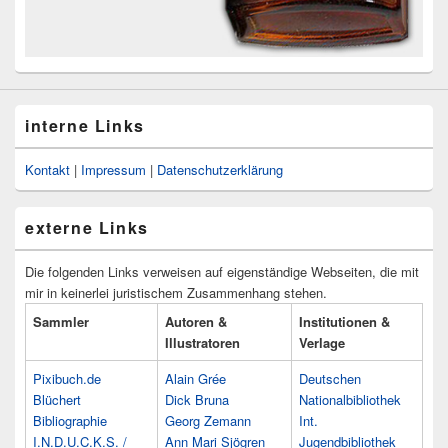
interne Links
Kontakt
|
Impressum
|
Datenschutzerklärung
externe Links
Die folgenden Links verweisen auf eigenständige Webseiten, die mit
mir in keinerlei juristischem Zusammenhang stehen.
Sammler
Autoren &
Institutionen &
Illustratoren
Verlage
Pixibuch.de
Alain Grée
Deutschen
Blüchert
Dick Bruna
Nationalbibliothek
Bibliographie
Georg Zemann
Int.
I.N.D.U.C.K.S. /
Ann Mari Sjögren
Jugendbibliothek