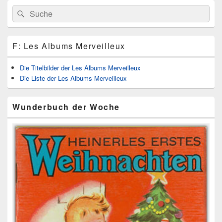
Primärer
Search
Suche
Seitenleisten
for:
Widget-
Bereich
F: Les Albums Merveilleux
Die Titelbilder der Les Albums Merveilleux
Die Liste der Les Albums Merveilleux
Wunderbuch der Woche