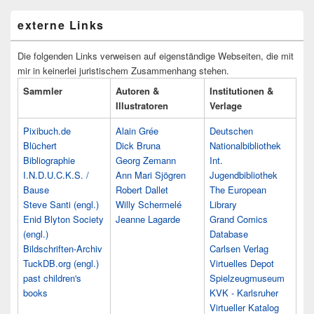
externe Links
Die folgenden Links verweisen auf eigenständige Webseiten, die mit
mir in keinerlei juristischem Zusammenhang stehen.
Sammler
Autoren &
Institutionen &
Illustratoren
Verlage
Pixibuch.de
Alain Grée
Deutschen
Blüchert
Dick Bruna
Nationalbibliothek
Bibliographie
Georg Zemann
Int.
I.N.D.U.C.K.S. /
Ann Mari Sjögren
Jugendbibliothek
Bause
Robert Dallet
The European
Steve Santi (engl.)
Willy Schermelé
Library
Enid Blyton Society
Jeanne Lagarde
Grand Comics
(engl.)
Database
Bildschriften-Archiv
Carlsen Verlag
TuckDB.org (engl.)
Virtuelles Depot
past children's
Spielzeugmuseum
books
KVK - Karlsruher
Virtueller Katalog