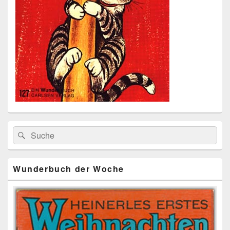
Primärer
Search
Suche
Seitenleisten
for:
Widget-
Bereich
Wunderbuch der Woche