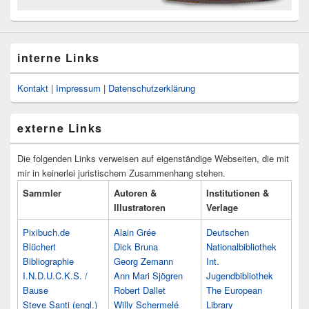
interne Links
Kontakt
|
Impressum
|
Datenschutzerklärung
externe Links
Die folgenden Links verweisen auf eigenständige Webseiten, die mit
mir in keinerlei juristischem Zusammenhang stehen.
Sammler
Autoren &
Institutionen &
Illustratoren
Verlage
Pixibuch.de
Alain Grée
Deutschen
Blüchert
Dick Bruna
Nationalbibliothek
Bibliographie
Georg Zemann
Int.
I.N.D.U.C.K.S. /
Ann Mari Sjögren
Jugendbibliothek
Bause
Robert Dallet
The European
Steve Santi (engl.)
Willy Schermelé
Library