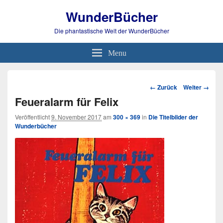
WunderBücher
Die phantastische Welt der WunderBücher
Menu
Bild-
← Zurück
Weiter →
Navigation
Feueralarm für Felix
Veröffentlicht
9. November 2017
am
300 × 369
in
Die Titelbilder der
Wunderbücher