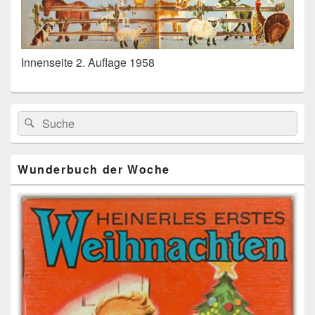
Innenseite 2. Auflage 1958
Primärer
Search
Suche
Seitenleisten
for:
Widget-
Bereich
Wunderbuch der Woche