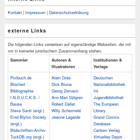
Kontakt
|
Impressum
|
Datenschutzerklärung
externe Links
Die folgenden Links verweisen auf eigenständige Webseiten, die mit
mir in keinerlei juristischem Zusammenhang stehen.
Sammler
Autoren &
Institutionen &
Illustratoren
Verlage
Pixibuch.de
Alain Grée
Deutschen
Blüchert
Dick Bruna
Nationalbibliothek
Bibliographie
Georg Zemann
Int.
I.N.D.U.C.K.S. /
Ann Mari Sjögren
Jugendbibliothek
Bause
Robert Dallet
The European
Steve Santi (engl.)
Willy Schermelé
Library
Enid Blyton Society
Jeanne Lagarde
Grand Comics
(engl.)
Database
Bildschriften-Archiv
Carlsen Verlag
TuckDB.org (engl.)
Virtuelles Depot