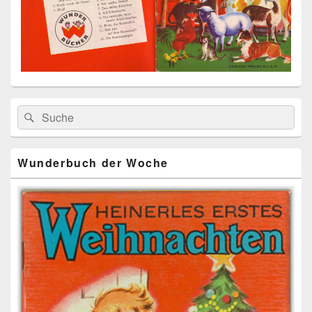
Primärer
Search
Suche
Seitenleisten
for:
Widget-
Bereich
Wunderbuch der Woche