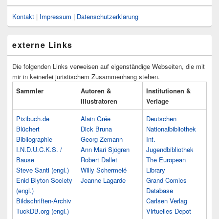
Kontakt
|
Impressum
|
Datenschutzerklärung
externe Links
Die folgenden Links verweisen auf eigenständige Webseiten, die mit
mir in keinerlei juristischem Zusammenhang stehen.
Sammler
Autoren &
Institutionen &
Illustratoren
Verlage
Pixibuch.de
Alain Grée
Deutschen
Blüchert
Dick Bruna
Nationalbibliothek
Bibliographie
Georg Zemann
Int.
I.N.D.U.C.K.S. /
Ann Mari Sjögren
Jugendbibliothek
Bause
Robert Dallet
The European
Steve Santi (engl.)
Willy Schermelé
Library
Enid Blyton Society
Jeanne Lagarde
Grand Comics
(engl.)
Database
Bildschriften-Archiv
Carlsen Verlag
TuckDB.org (engl.)
Virtuelles Depot