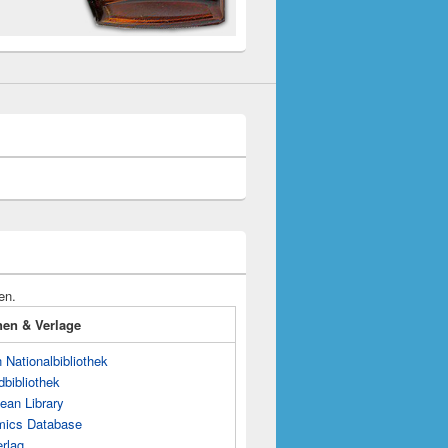
en.
onen & Verlage
Nationalbibliothek
dbibliothek
ean Library
mics Database
rlag