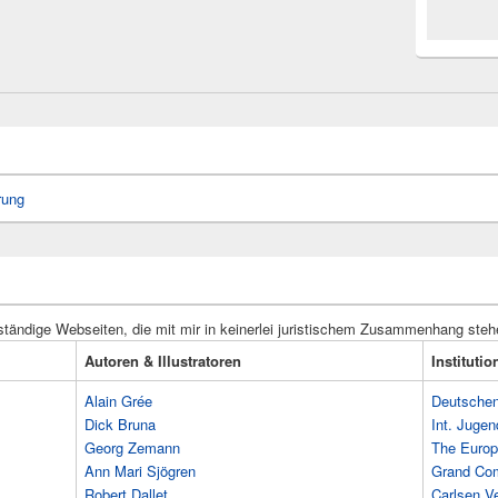
rung
ständige Webseiten, die mit mir in keinerlei juristischem Zusammenhang steh
Autoren & Illustratoren
Instituti
Alain Grée
Deutschen 
Dick Bruna
Int. Jugen
Georg Zemann
The Europ
Ann Mari Sjögren
Grand Co
Robert Dallet
Carlsen Ve