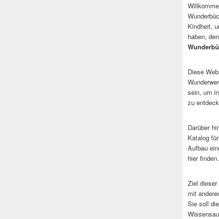
Willkommen
Wunderbüch
Kindheit, 
haben, den
Wunderbü
Diese Websi
Wunderwerk
sein, um i
zu entdeck
Darüber hi
Katalog fü
Aufbau ein
hier finden.
Ziel dieser
mit andere
Sie soll d
Wissensaus