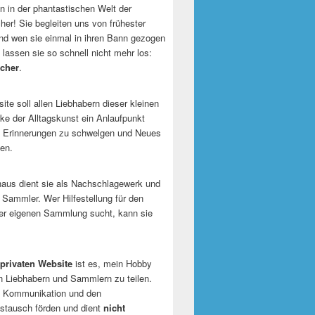
 in der phantastischen Welt der
er! Sie begleiten uns von frühester
und wen sie einmal in ihren Bann gezogen
 lassen sie so schnell nicht mehr los:
cher
.
te soll allen Liebhabern dieser kleinen
e der Alltagskunst ein Anlaufpunkt
n Erinnerungen zu schwelgen und Neues
en.
naus dient sie als Nachschlagewerk und
r Sammler. Wer Hilfestellung für den
er eigenen Sammlung sucht, kann sie
privaten Website
ist es, mein Hobby
n Liebhabern und Sammlern zu teilen.
ie Kommunikation und den
tausch förden und dient
nicht