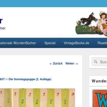
r
cher
nationale WunderBücher
Special
VintageBooks.de
Readi
Primärer
Search
Suc
Seitenleisten
Bild-
← Zurück
Weiter →
for:
Widget-
Navigation
Bereich
1607
in
Die Sonntagspuppe (2. Auflage)
Wunde