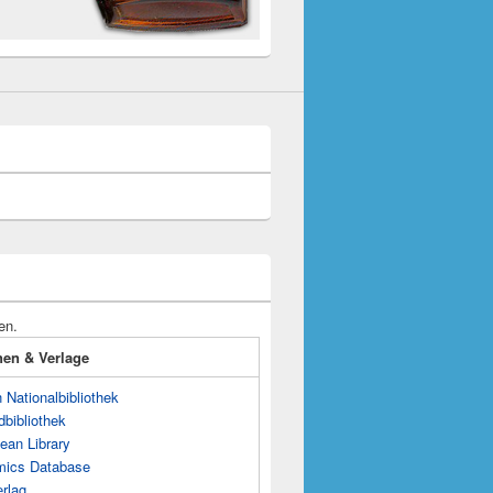
en.
onen & Verlage
Nationalbibliothek
dbibliothek
ean Library
mics Database
rlag