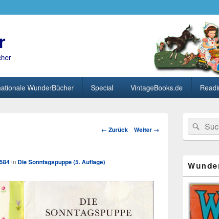
r
cher
nationale WunderBücher
Special
VintageBooks.de
Readi
Primärer
Search
Suc
Seitenleisten
Bild-
← Zurück
Weiter →
for:
Widget-
Navigation
Bereich
1584
in
Die Sonntagspuppe (5. Auflage)
Wunde