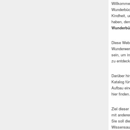
Willkommen
Wunderbüch
Kindheit, 
haben, den
Wunderbü
Diese Websi
Wunderwerk
sein, um i
zu entdeck
Darüber hi
Katalog fü
Aufbau ein
hier finden.
Ziel dieser
mit andere
Sie soll d
Wissensaus