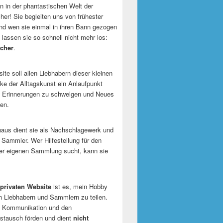
 in der phantastischen Welt der
er! Sie begleiten uns von frühester
und wen sie einmal in ihren Bann gezogen
 lassen sie so schnell nicht mehr los:
cher
.
te soll allen Liebhabern dieser kleinen
e der Alltagskunst ein Anlaufpunkt
n Erinnerungen zu schwelgen und Neues
en.
naus dient sie als Nachschlagewerk und
r Sammler. Wer Hilfestellung für den
er eigenen Sammlung sucht, kann sie
privaten Website
ist es, mein Hobby
n Liebhabern und Sammlern zu teilen.
ie Kommunikation und den
tausch förden und dient
nicht