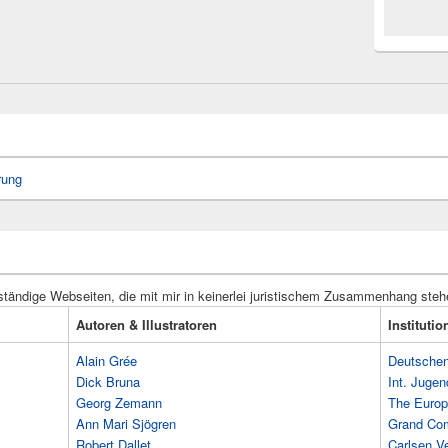
rung
ständige Webseiten, die mit mir in keinerlei juristischem Zusammenhang steh
Autoren & Illustratoren
Instituti
Alain Grée
Deutschen 
Dick Bruna
Int. Jugen
Georg Zemann
The Europ
Ann Mari Sjögren
Grand Co
Robert Dallet
Carlsen Ve