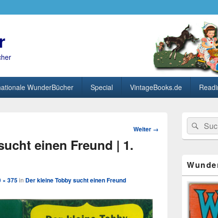
r
cher
nationale WunderBücher
Special
VintageBooks.de
Readi
Primärer
Search
Suc
Seitenleisten
Bild-
Weiter →
for:
Widget-
Navigation
sucht einen Freund | 1.
Bereich
Wunde
 × 375
in
Der kleine Tobby sucht einen Freund