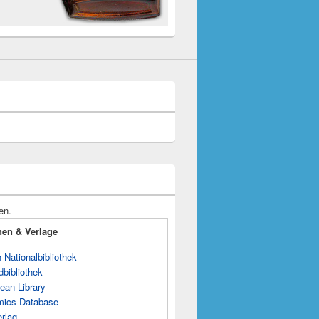
en.
onen & Verlage
Nationalbibliothek
dbibliothek
ean Library
mics Database
rlag