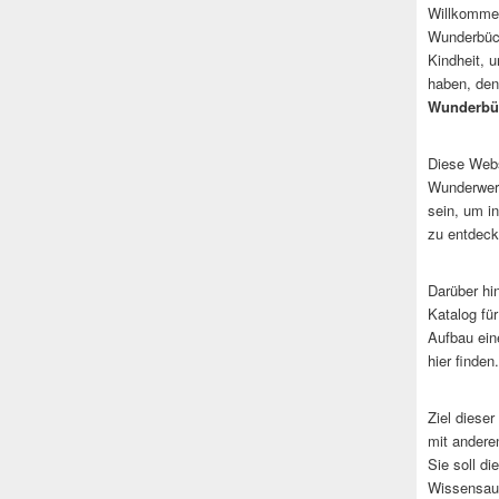
Willkommen
Wunderbüch
Kindheit, 
haben, den
Wunderbü
Diese Websi
Wunderwerk
sein, um i
zu entdeck
Darüber hi
Katalog fü
Aufbau ein
hier finden.
Ziel dieser
mit andere
Sie soll d
Wissensaus