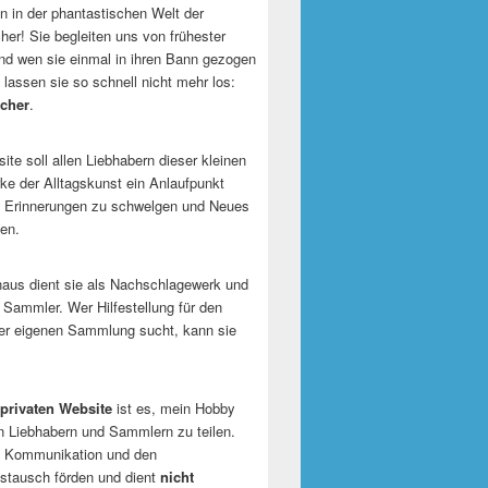
 in der phantastischen Welt der
er! Sie begleiten uns von frühester
und wen sie einmal in ihren Bann gezogen
 lassen sie so schnell nicht mehr los:
cher
.
te soll allen Liebhabern dieser kleinen
e der Alltagskunst ein Anlaufpunkt
n Erinnerungen zu schwelgen und Neues
en.
naus dient sie als Nachschlagewerk und
r Sammler. Wer Hilfestellung für den
er eigenen Sammlung sucht, kann sie
privaten Website
ist es, mein Hobby
n Liebhabern und Sammlern zu teilen.
ie Kommunikation und den
tausch förden und dient
nicht