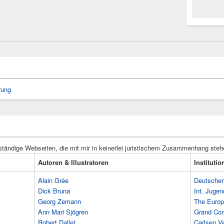
rung
ständige Webseiten, die mit mir in keinerlei juristischem Zusammenhang steh
Autoren & Illustratoren
Instituti
Alain Grée
Deutschen 
Dick Bruna
Int. Jugen
Georg Zemann
The Europ
Ann Mari Sjögren
Grand Co
Robert Dallet
Carlsen Ve