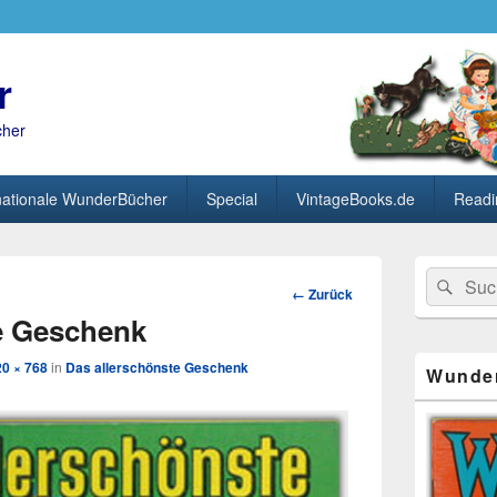
r
cher
nationale WunderBücher
Special
VintageBooks.de
Readi
Primärer
Search
Suc
Seitenleisten
Bild-
← Zurück
for:
Widget-
Navigation
e Geschenk
Bereich
20 × 768
in
Das allerschönste Geschenk
Wunde