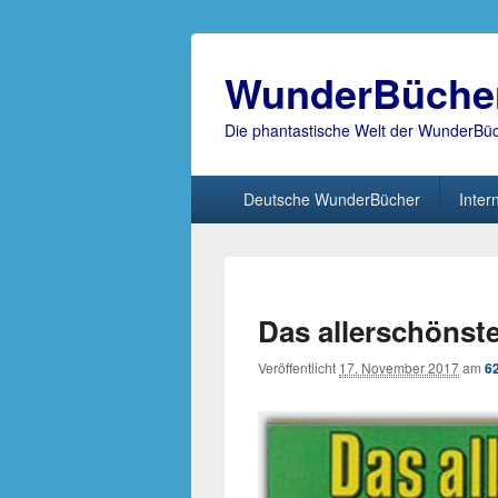
WunderBüche
Die phantastische Welt der WunderBü
Hauptmenü
Deutsche WunderBücher
Inter
Das allerschönst
Veröffentlicht
17. November 2017
am
6