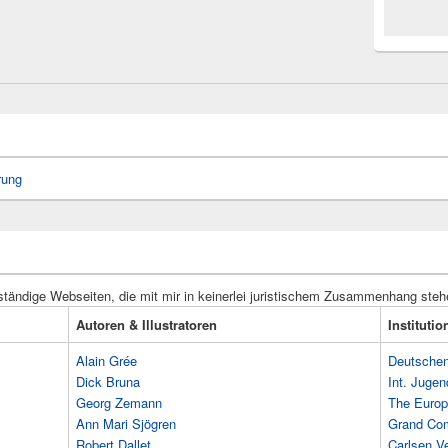
rung
ständige Webseiten, die mit mir in keinerlei juristischem Zusammenhang steh
Autoren & Illustratoren
Instituti
Alain Grée
Deutschen 
Dick Bruna
Int. Jugen
Georg Zemann
The Europ
Ann Mari Sjögren
Grand Co
Robert Dallet
Carlsen Ve