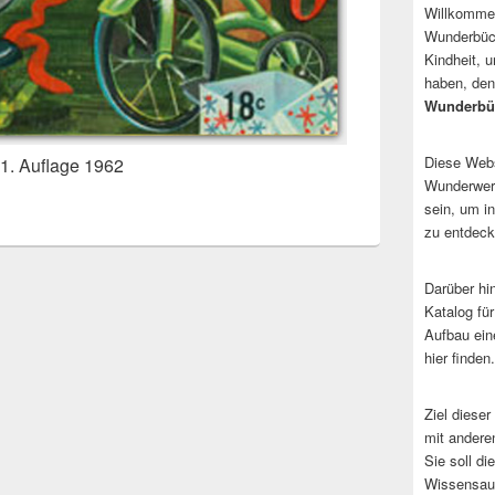
Willkommen
Wunderbüch
Kindheit, 
haben, den
Wunderbü
Diese Websi
 1. Auflage 1962
Wunderwerk
sein, um i
zu entdeck
Darüber hi
Katalog fü
Aufbau ein
hier finden.
Ziel dieser
mit andere
Sie soll d
Wissensaus