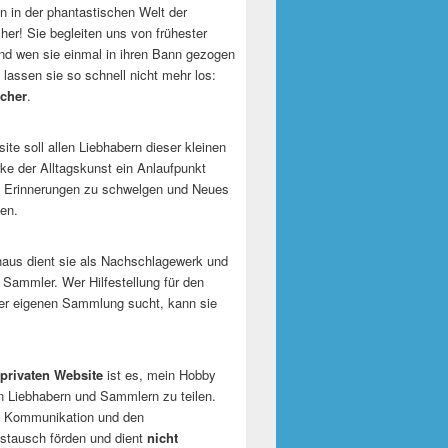
 in der phantastischen Welt der
er! Sie begleiten uns von frühester
und wen sie einmal in ihren Bann gezogen
 lassen sie so schnell nicht mehr los:
cher
.
te soll allen Liebhabern dieser kleinen
e der Alltagskunst ein Anlaufpunkt
n Erinnerungen zu schwelgen und Neues
en.
naus dient sie als Nachschlagewerk und
r Sammler. Wer Hilfestellung für den
er eigenen Sammlung sucht, kann sie
privaten Website
ist es, mein Hobby
n Liebhabern und Sammlern zu teilen.
ie Kommunikation und den
tausch förden und dient
nicht