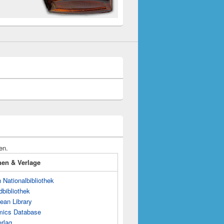
en.
onen & Verlage
Nationalbibliothek
dbibliothek
ean Library
mics Database
rlag