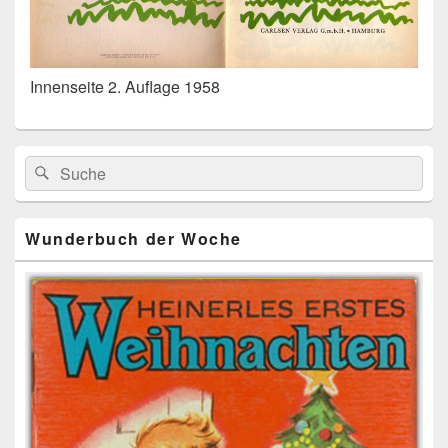
Innenseite 2. Auflage 1958
Primärer
Search
Suche
Seitenleisten
for:
Widget-
Bereich
Wunderbuch der Woche