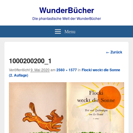
WunderBücher
Die phantastische Welt der WunderBücher
Menu
Bild-
← Zurück
Navigation
1000200200_1
Veröffentlicht
9. Mai 2020
am
2560 × 1577
in
Flocki weckt die Sonne
(2. Auflage)