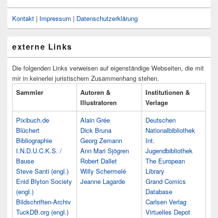
Kontakt
|
Impressum
|
Datenschutzerklärung
externe Links
Die folgenden Links verweisen auf eigenständige Webseiten, die mit
mir in keinerlei juristischem Zusammenhang stehen.
Sammler
Autoren &
Institutionen &
Illustratoren
Verlage
Pixibuch.de
Alain Grée
Deutschen
Blüchert
Dick Bruna
Nationalbibliothek
Bibliographie
Georg Zemann
Int.
I.N.D.U.C.K.S. /
Ann Mari Sjögren
Jugendbibliothek
Bause
Robert Dallet
The European
Steve Santi (engl.)
Willy Schermelé
Library
Enid Blyton Society
Jeanne Lagarde
Grand Comics
(engl.)
Database
Bildschriften-Archiv
Carlsen Verlag
TuckDB.org (engl.)
Virtuelles Depot