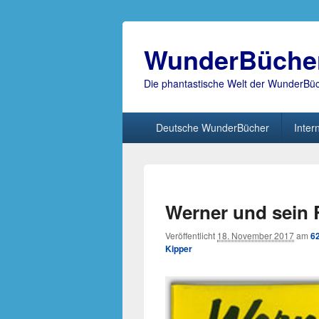
WunderBüche
Die phantastische Welt der WunderBü
Hauptmenü
Deutsche WunderBücher
Inter
Werner und sein 
Veröffentlicht
18. November 2017
am
6
Kipper