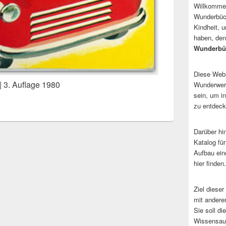
Willkommen
Wunderbüch
Kindheit, 
haben, den
Wunderbü
Diese Websi
| 3. Auflage 1980
Wunderwerk
sein, um i
zu entdeck
Darüber hi
Katalog fü
Aufbau ein
hier finden.
Ziel dieser
mit andere
Sie soll d
Wissensaus