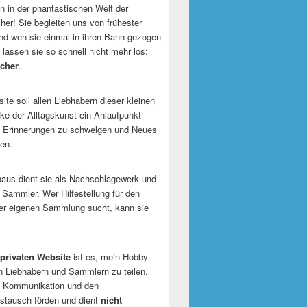
 in der phantastischen Welt der
er! Sie begleiten uns von frühester
und wen sie einmal in ihren Bann gezogen
 lassen sie so schnell nicht mehr los:
cher
.
te soll allen Liebhabern dieser kleinen
e der Alltagskunst ein Anlaufpunkt
n Erinnerungen zu schwelgen und Neues
en.
naus dient sie als Nachschlagewerk und
r Sammler. Wer Hilfestellung für den
er eigenen Sammlung sucht, kann sie
privaten Website
ist es, mein Hobby
n Liebhabern und Sammlern zu teilen.
ie Kommunikation und den
tausch förden und dient
nicht