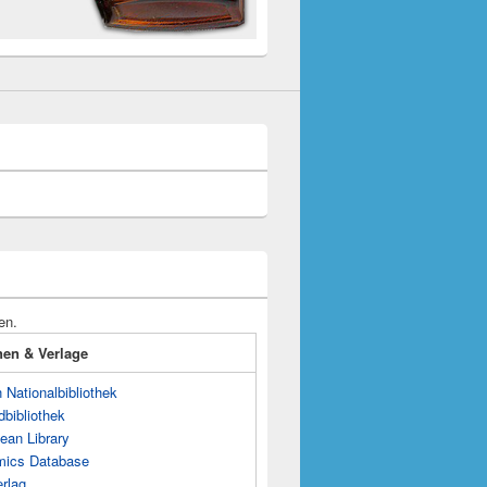
en.
onen & Verlage
Nationalbibliothek
dbibliothek
ean Library
mics Database
rlag