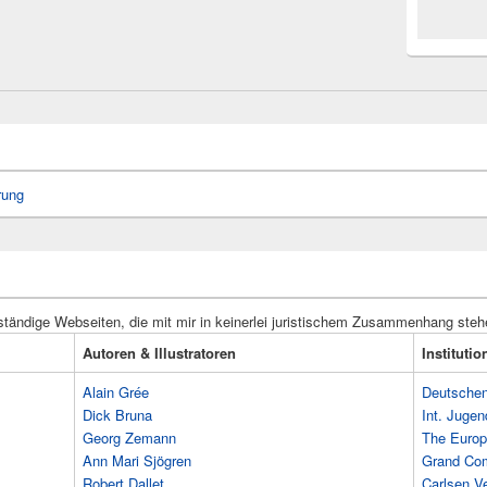
rung
ständige Webseiten, die mit mir in keinerlei juristischem Zusammenhang steh
Autoren & Illustratoren
Instituti
Alain Grée
Deutschen 
Dick Bruna
Int. Jugen
Georg Zemann
The Europ
Ann Mari Sjögren
Grand Co
Robert Dallet
Carlsen Ve