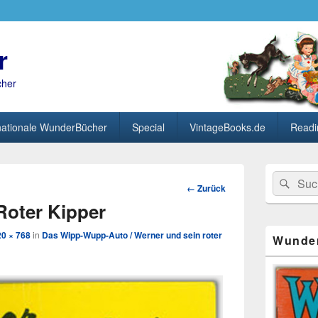
r
cher
nationale WunderBücher
Special
VintageBooks.de
Readi
Primärer
Search
Suc
Seitenleisten
Bild-
← Zurück
for:
Widget-
Navigation
Roter Kipper
Bereich
20 × 768
in
Das Wipp-Wupp-Auto / Werner und sein roter
Wunde