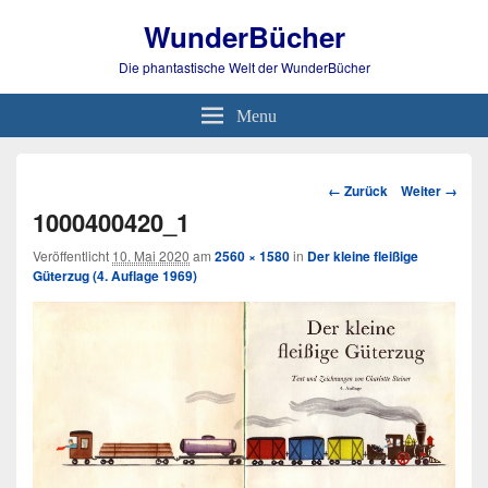
WunderBücher
Die phantastische Welt der WunderBücher
Menu
Bild-
← Zurück
Weiter →
Navigation
1000400420_1
Veröffentlicht
10. Mai 2020
am
2560 × 1580
in
Der kleine fleißige
Güterzug (4. Auflage 1969)