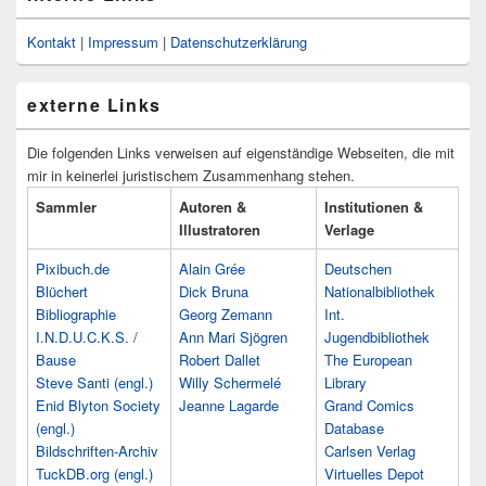
Kontakt
|
Impressum
|
Datenschutzerklärung
externe Links
Die folgenden Links verweisen auf eigenständige Webseiten, die mit
mir in keinerlei juristischem Zusammenhang stehen.
Sammler
Autoren &
Institutionen &
Illustratoren
Verlage
Pixibuch.de
Alain Grée
Deutschen
Blüchert
Dick Bruna
Nationalbibliothek
Bibliographie
Georg Zemann
Int.
I.N.D.U.C.K.S. /
Ann Mari Sjögren
Jugendbibliothek
Bause
Robert Dallet
The European
Steve Santi (engl.)
Willy Schermelé
Library
Enid Blyton Society
Jeanne Lagarde
Grand Comics
(engl.)
Database
Bildschriften-Archiv
Carlsen Verlag
TuckDB.org (engl.)
Virtuelles Depot