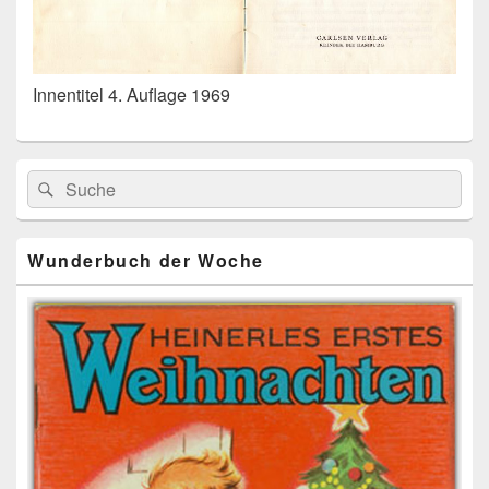
Innentitel 4. Auflage 1969
Primärer
Search
Suche
Seitenleisten
for:
Widget-
Bereich
Wunderbuch der Woche