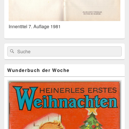
Innentitel 7. Auflage 1981
Primärer
Search
Suche
Seitenleisten
for:
Widget-
Bereich
Wunderbuch der Woche