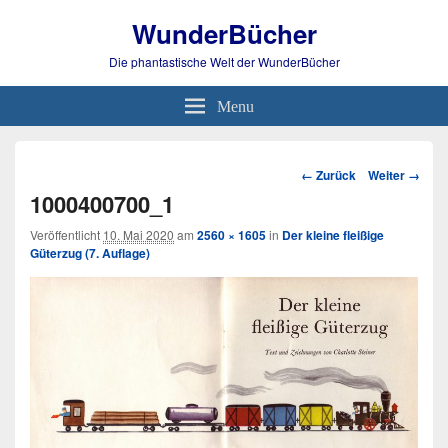
WunderBücher
Die phantastische Welt der WunderBücher
Menu
Bild-
← Zurück
Weiter →
Navigation
1000400700_1
Veröffentlicht
10. Mai 2020
am
2560 × 1605
in
Der kleine fleißige
Güterzug (7. Auflage)