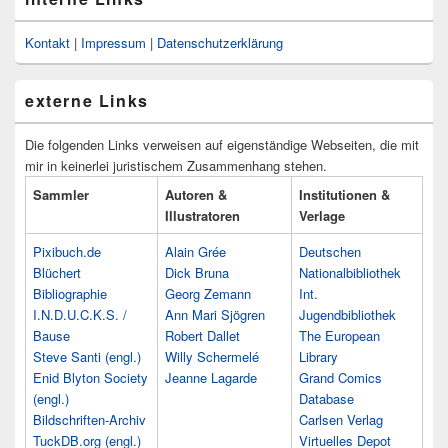
Kontakt
|
Impressum
|
Datenschutzerklärung
externe Links
Die folgenden Links verweisen auf eigenständige Webseiten, die mit
mir in keinerlei juristischem Zusammenhang stehen.
Sammler
Autoren &
Institutionen &
Illustratoren
Verlage
Pixibuch.de
Alain Grée
Deutschen
Blüchert
Dick Bruna
Nationalbibliothek
Bibliographie
Georg Zemann
Int.
I.N.D.U.C.K.S. /
Ann Mari Sjögren
Jugendbibliothek
Bause
Robert Dallet
The European
Steve Santi (engl.)
Willy Schermelé
Library
Enid Blyton Society
Jeanne Lagarde
Grand Comics
(engl.)
Database
Bildschriften-Archiv
Carlsen Verlag
TuckDB.org (engl.)
Virtuelles Depot