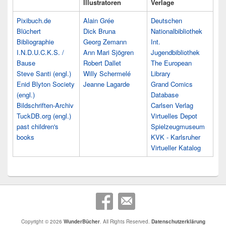
Illustratoren
Verlage
Pixibuch.de
Alain Grée
Deutschen
Blüchert
Dick Bruna
Nationalbibliothek
Bibliographie
Georg Zemann
Int.
I.N.D.U.C.K.S. /
Ann Mari Sjögren
Jugendbibliothek
Bause
Robert Dallet
The European
Steve Santi (engl.)
Willy Schermelé
Library
Enid Blyton Society
Jeanne Lagarde
Grand Comics
(engl.)
Database
Bildschriften-Archiv
Carlsen Verlag
TuckDB.org (engl.)
Virtuelles Depot
past children's
Spielzeugmuseum
books
KVK - Karlsruher
Virtueller Katalog
Copyright © 2026
WunderBücher
. All Rights Reserved.
Datenschutzerklärung