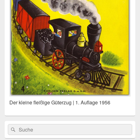
Der kleine fleißige Güterzug | 1. Auflage 1956
Primärer
Search
Suche
Seitenleisten
for:
Widget-