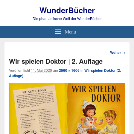
WunderBücher
Die phantastische Welt der WunderBücher
Menu
Bild-
Weiter →
Navigation
Wir spielen Doktor | 2. Auflage
Veröffentlicht
11. Mai 2020
am
2560 × 1606
in
Wir spielen Doktor (2.
Auflage)