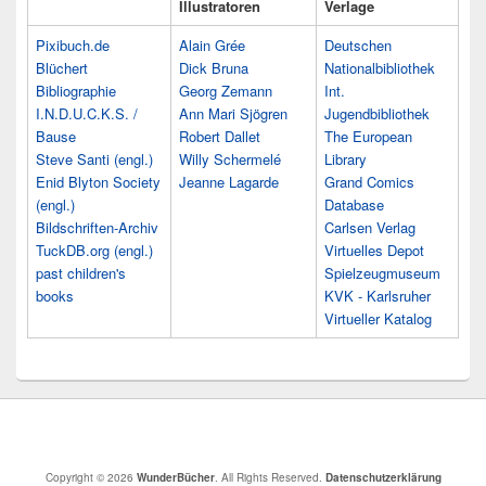
Illustratoren
Verlage
Pixibuch.de
Alain Grée
Deutschen
Blüchert
Dick Bruna
Nationalbibliothek
Bibliographie
Georg Zemann
Int.
I.N.D.U.C.K.S. /
Ann Mari Sjögren
Jugendbibliothek
Bause
Robert Dallet
The European
Steve Santi (engl.)
Willy Schermelé
Library
Enid Blyton Society
Jeanne Lagarde
Grand Comics
(engl.)
Database
Bildschriften-Archiv
Carlsen Verlag
TuckDB.org (engl.)
Virtuelles Depot
past children's
Spielzeugmuseum
books
KVK - Karlsruher
Virtueller Katalog
Copyright © 2026
WunderBücher
. All Rights Reserved.
Datenschutzerklärung