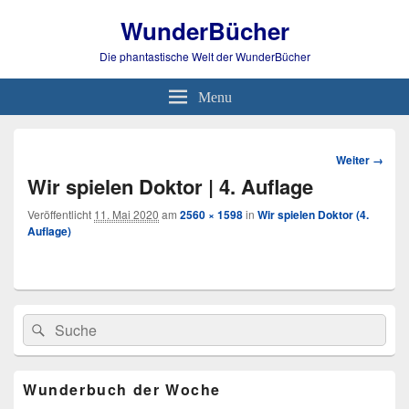
WunderBücher
Die phantastische Welt der WunderBücher
Menu
Bild-
Weiter →
Navigation
Wir spielen Doktor | 4. Auflage
Veröffentlicht
11. Mai 2020
am
2560 × 1598
in
Wir spielen Doktor (4.
Auflage)
Primärer
Search
Suche
Seitenleisten
for:
Widget-
Bereich
Wunderbuch der Woche