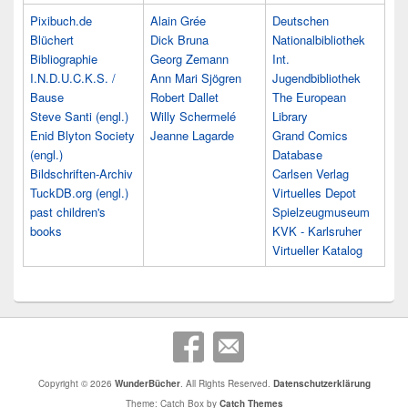
Pixibuch.de
Alain Grée
Deutschen
Blüchert
Dick Bruna
Nationalbibliothek
Bibliographie
Georg Zemann
Int.
I.N.D.U.C.K.S. /
Ann Mari Sjögren
Jugendbibliothek
Bause
Robert Dallet
The European
Steve Santi (engl.)
Willy Schermelé
Library
Enid Blyton Society
Jeanne Lagarde
Grand Comics
(engl.)
Database
Bildschriften-Archiv
Carlsen Verlag
TuckDB.org (engl.)
Virtuelles Depot
past children's
Spielzeugmuseum
books
KVK - Karlsruher
Virtueller Katalog
Copyright © 2026
WunderBücher
. All Rights Reserved.
Datenschutzerklärung
Theme: Catch Box by
Catch Themes