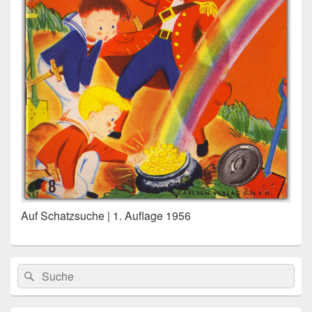
Auf Schatzsuche | 1. Auflage 1956
Primärer
Search
Suche
Seitenleisten
for:
Widget-
Bereich