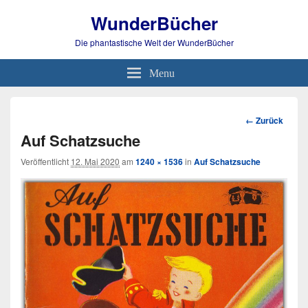
WunderBücher
Die phantastische Welt der WunderBücher
Menu
Bild-
← Zurück
Navigation
Auf Schatzsuche
Veröffentlicht
12. Mai 2020
am
1240 × 1536
in
Auf Schatzsuche