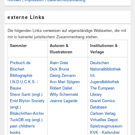
externe Links
Die folgenden Links verweisen auf eigenständige Webseiten, die mit
mir in keinerlei juristischem Zusammenhang stehen.
Sammler
Autoren &
Institutionen &
Illustratoren
Verlage
Pixibuch.de
Alain Grée
Deutschen
Blüchert
Dick Bruna
Nationalbibliothek
Bibliographie
Georg Zemann
Int.
I.N.D.U.C.K.S. /
Ann Mari Sjögren
Jugendbibliothek
Bause
Robert Dallet
The European
Steve Santi (engl.)
Willy Schermelé
Library
Enid Blyton Society
Jeanne Lagarde
Grand Comics
(engl.)
Database
Bildschriften-Archiv
Carlsen Verlag
TuckDB.org (engl.)
Virtuelles Depot
past children's
Spielzeugmuseum
books
KVK - Karlsruher