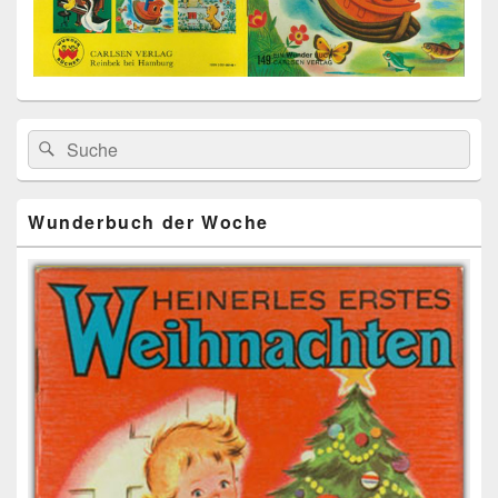
Primärer
Search
Suche
Seitenleisten
for:
Widget-
Bereich
Wunderbuch der Woche