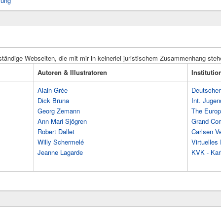
rung
ständige Webseiten, die mit mir in keinerlei juristischem Zusammenhang steh
Autoren & Illustratoren
Instituti
Alain Grée
Deutschen 
Dick Bruna
Int. Jugen
Georg Zemann
The Europ
Ann Mari Sjögren
Grand Co
Robert Dallet
Carlsen Ve
Willy Schermelé
Virtuelle
Jeanne Lagarde
KVK - Karl