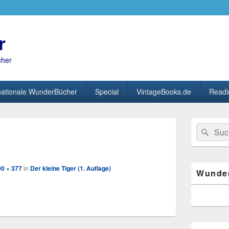
r
cher
nationale WunderBücher
Special
VintageBooks.de
Readi
Primärer
Search
Suc
Seitenleisten
Bild-
for:
Widget-
Navigation
Bereich
00 × 377
in
Der kleine Tiger (1. Auflage)
Wunde