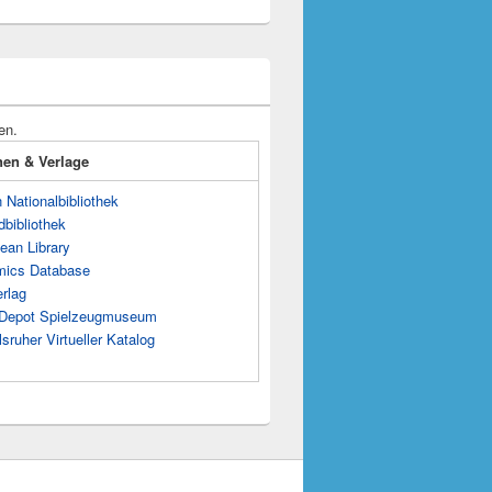
en.
onen & Verlage
Nationalbibliothek
dbibliothek
ean Library
mics Database
rlag
s Depot Spielzeugmuseum
sruher Virtueller Katalog