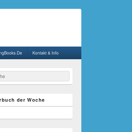
ngBooks.De
Kontakt & Info
he
rbuch der Woche