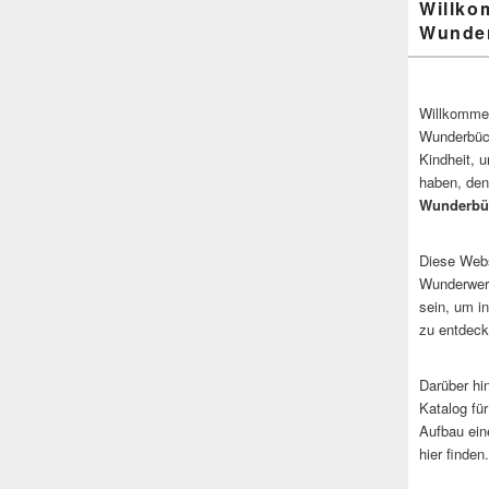
Willko
Wunder
Willkommen
Wunderbüch
Kindheit, 
haben, den
Wunderbü
Diese Websi
Wunderwerk
sein, um i
zu entdeck
Darüber hi
Katalog fü
Aufbau ein
hier finden.