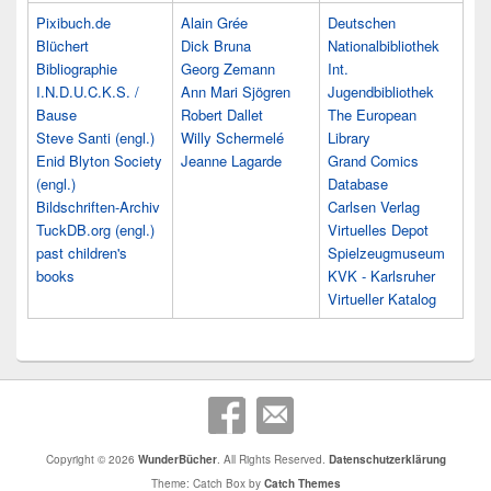
Pixibuch.de
Alain Grée
Deutschen
Blüchert
Dick Bruna
Nationalbibliothek
Bibliographie
Georg Zemann
Int.
I.N.D.U.C.K.S. /
Ann Mari Sjögren
Jugendbibliothek
Bause
Robert Dallet
The European
Steve Santi (engl.)
Willy Schermelé
Library
Enid Blyton Society
Jeanne Lagarde
Grand Comics
(engl.)
Database
Bildschriften-Archiv
Carlsen Verlag
TuckDB.org (engl.)
Virtuelles Depot
past children's
Spielzeugmuseum
books
KVK - Karlsruher
Virtueller Katalog
Copyright © 2026
WunderBücher
. All Rights Reserved.
Datenschutzerklärung
Theme: Catch Box by
Catch Themes