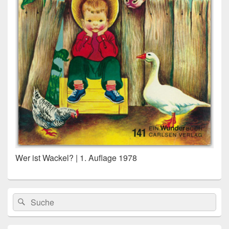
Wer ist Wackel? | 1. Auflage 1978
Primärer
Search
Suche
Seitenleisten
for:
Widget-
Bereich