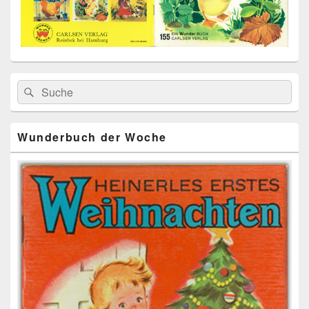
Primärer
Search
Suche
Seitenleisten
for:
Widget-
Bereich
Wunderbuch der Woche