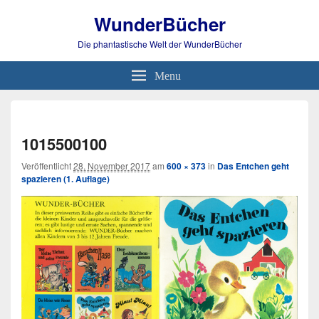
WunderBücher
Die phantastische Welt der WunderBücher
Menu
Bild-
Navi
1015500100
Veröffentlicht
28. November 2017
am
600 × 373
in
Das Entchen geht
spazieren (1. Auflage)