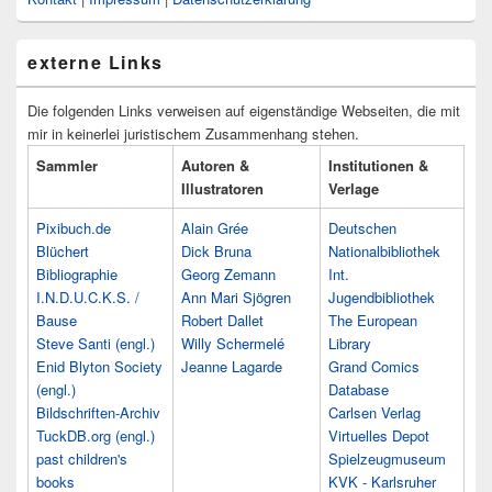
externe Links
Die folgenden Links verweisen auf eigenständige Webseiten, die mit
mir in keinerlei juristischem Zusammenhang stehen.
Sammler
Autoren &
Institutionen &
Illustratoren
Verlage
Pixibuch.de
Alain Grée
Deutschen
Blüchert
Dick Bruna
Nationalbibliothek
Bibliographie
Georg Zemann
Int.
I.N.D.U.C.K.S. /
Ann Mari Sjögren
Jugendbibliothek
Bause
Robert Dallet
The European
Steve Santi (engl.)
Willy Schermelé
Library
Enid Blyton Society
Jeanne Lagarde
Grand Comics
(engl.)
Database
Bildschriften-Archiv
Carlsen Verlag
TuckDB.org (engl.)
Virtuelles Depot
past children's
Spielzeugmuseum
books
KVK - Karlsruher