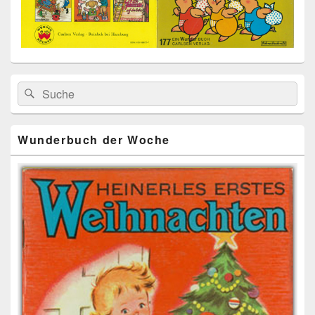
Primärer
Search
Suche
Seitenleisten
for:
Widget-
Bereich
Wunderbuch der Woche