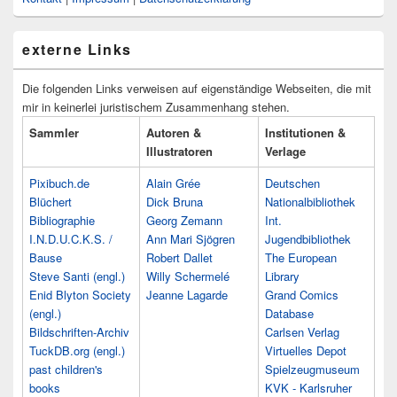
externe Links
Die folgenden Links verweisen auf eigenständige Webseiten, die mit
mir in keinerlei juristischem Zusammenhang stehen.
Sammler
Autoren &
Institutionen &
Illustratoren
Verlage
Pixibuch.de
Alain Grée
Deutschen
Blüchert
Dick Bruna
Nationalbibliothek
Bibliographie
Georg Zemann
Int.
I.N.D.U.C.K.S. /
Ann Mari Sjögren
Jugendbibliothek
Bause
Robert Dallet
The European
Steve Santi (engl.)
Willy Schermelé
Library
Enid Blyton Society
Jeanne Lagarde
Grand Comics
(engl.)
Database
Bildschriften-Archiv
Carlsen Verlag
TuckDB.org (engl.)
Virtuelles Depot
past children's
Spielzeugmuseum
books
KVK - Karlsruher