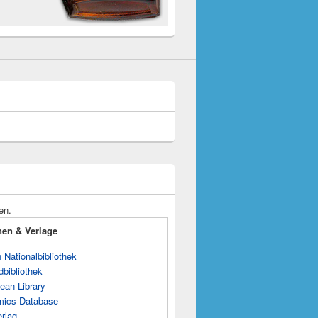
en.
onen & Verlage
Nationalbibliothek
dbibliothek
ean Library
mics Database
rlag