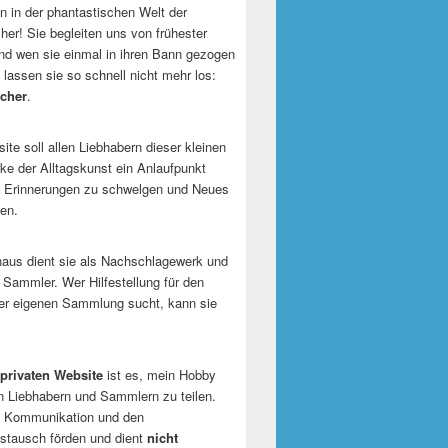
 in der phantastischen Welt der
er! Sie begleiten uns von frühester
und wen sie einmal in ihren Bann gezogen
 lassen sie so schnell nicht mehr los:
cher
.
te soll allen Liebhabern dieser kleinen
e der Alltagskunst ein Anlaufpunkt
n Erinnerungen zu schwelgen und Neues
en.
naus dient sie als Nachschlagewerk und
r Sammler. Wer Hilfestellung für den
er eigenen Sammlung sucht, kann sie
privaten Website
ist es, mein Hobby
n Liebhabern und Sammlern zu teilen.
ie Kommunikation und den
tausch förden und dient
nicht