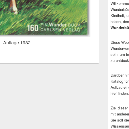
Willkommen
Wunderbüch
Kindheit, 
haben, den
Wunderbü
1. Auflage 1982
Diese Websi
Wunderwerk
sein, um i
zu entdeck
Darüber hi
Katalog fü
Aufbau ein
hier finden.
Ziel dieser
mit andere
Sie soll d
Wissensaus