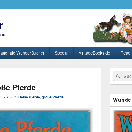
r
cher
nationale WunderBücher
Special
VintageBooks.de
Readi
Primärer
Search
Suc
Seitenleisten
Bild-
for:
Widget-
Navigation
oße Pferde
Bereich
20 × 768
in
Kleine Pferde, große Pferde
Wunde