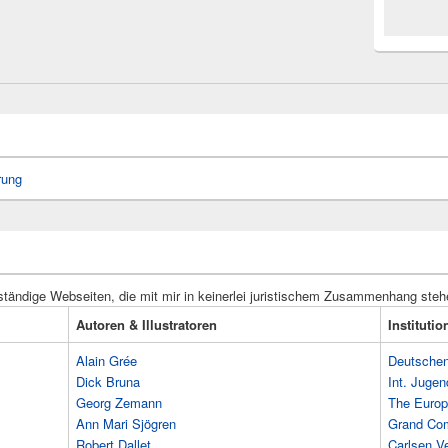
rung
ständige Webseiten, die mit mir in keinerlei juristischem Zusammenhang steh
Autoren & Illustratoren
Instituti
Alain Grée
Deutschen 
Dick Bruna
Int. Jugen
Georg Zemann
The Europ
Ann Mari Sjögren
Grand Co
Robert Dallet
Carlsen Ve