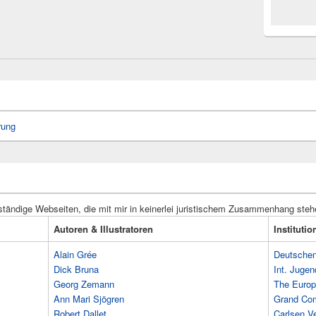
rung
ständige Webseiten, die mit mir in keinerlei juristischem Zusammenhang steh
Autoren & Illustratoren
Instituti
Alain Grée
Deutschen 
Dick Bruna
Int. Jugen
Georg Zemann
The Europ
Ann Mari Sjögren
Grand Co
Robert Dallet
Carlsen Ve