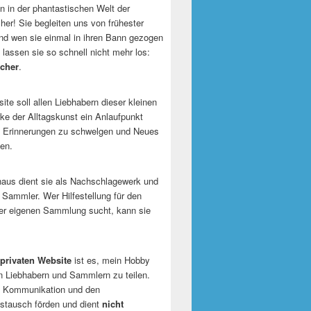
 in der phantastischen Welt der
er! Sie begleiten uns von frühester
und wen sie einmal in ihren Bann gezogen
 lassen sie so schnell nicht mehr los:
cher
.
te soll allen Liebhabern dieser kleinen
e der Alltagskunst ein Anlaufpunkt
n Erinnerungen zu schwelgen und Neues
en.
naus dient sie als Nachschlagewerk und
r Sammler. Wer Hilfestellung für den
er eigenen Sammlung sucht, kann sie
privaten Website
ist es, mein Hobby
n Liebhabern und Sammlern zu teilen.
ie Kommunikation und den
tausch förden und dient
nicht