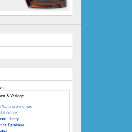
en.
onen & Verlage
Nationalbibliothek
dbibliothek
ean Library
mics Database
rlag