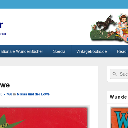
r
cher
nationale WunderBücher
Special
VintageBooks.de
Readi
Primärer
Search
Suc
Seitenleisten
Bild-
for:
Widget-
Navigation
öwe
Bereich
20 × 768
in
Niklas und der Löwe
Wunde