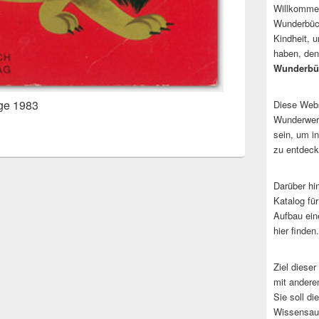
Willkommen
Wunderbüch
Kindheit, 
haben, den
Wunderbü
age 1983
Diese Websi
Wunderwerk
sein, um i
zu entdeck
Darüber hi
Katalog fü
Aufbau ein
hier finden.
Ziel dieser
mit andere
Sie soll d
Wissensaus