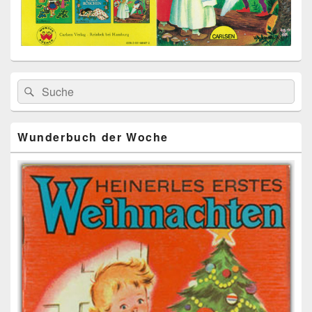
Primärer
Search
Suche
Seitenleisten
for:
Widget-
Bereich
Wunderbuch der Woche