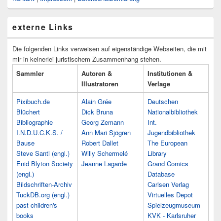
externe Links
Die folgenden Links verweisen auf eigenständige Webseiten, die mit
mir in keinerlei juristischem Zusammenhang stehen.
Sammler
Autoren &
Institutionen &
Illustratoren
Verlage
Pixibuch.de
Alain Grée
Deutschen
Blüchert
Dick Bruna
Nationalbibliothek
Bibliographie
Georg Zemann
Int.
I.N.D.U.C.K.S. /
Ann Mari Sjögren
Jugendbibliothek
Bause
Robert Dallet
The European
Steve Santi (engl.)
Willy Schermelé
Library
Enid Blyton Society
Jeanne Lagarde
Grand Comics
(engl.)
Database
Bildschriften-Archiv
Carlsen Verlag
TuckDB.org (engl.)
Virtuelles Depot
past children's
Spielzeugmuseum
books
KVK - Karlsruher