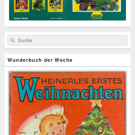
Primärer
Search
Suche
Seitenleisten
for:
Widget-
Bereich
Wunderbuch der Woche