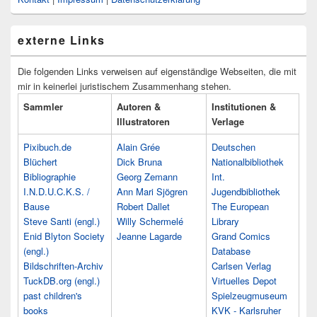
externe Links
Die folgenden Links verweisen auf eigenständige Webseiten, die mit
mir in keinerlei juristischem Zusammenhang stehen.
Sammler
Autoren &
Institutionen &
Illustratoren
Verlage
Pixibuch.de
Alain Grée
Deutschen
Blüchert
Dick Bruna
Nationalbibliothek
Bibliographie
Georg Zemann
Int.
I.N.D.U.C.K.S. /
Ann Mari Sjögren
Jugendbibliothek
Bause
Robert Dallet
The European
Steve Santi (engl.)
Willy Schermelé
Library
Enid Blyton Society
Jeanne Lagarde
Grand Comics
(engl.)
Database
Bildschriften-Archiv
Carlsen Verlag
TuckDB.org (engl.)
Virtuelles Depot
past children's
Spielzeugmuseum
books
KVK - Karlsruher