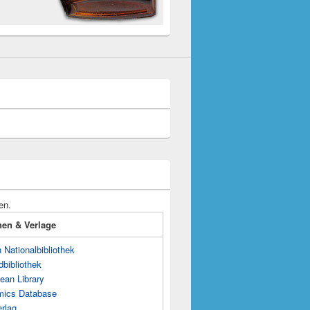
en.
onen & Verlage
Nationalbibliothek
dbibliothek
ean Library
mics Database
rlag