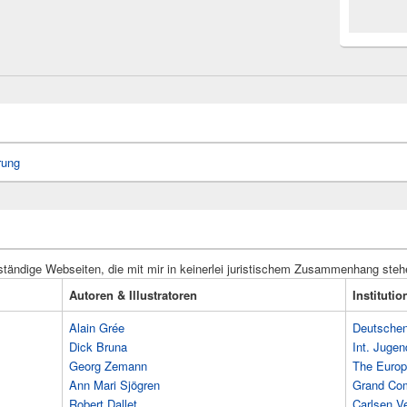
rung
ständige Webseiten, die mit mir in keinerlei juristischem Zusammenhang steh
Autoren & Illustratoren
Instituti
Alain Grée
Deutschen 
Dick Bruna
Int. Jugen
Georg Zemann
The Europ
Ann Mari Sjögren
Grand Co
Robert Dallet
Carlsen Ve