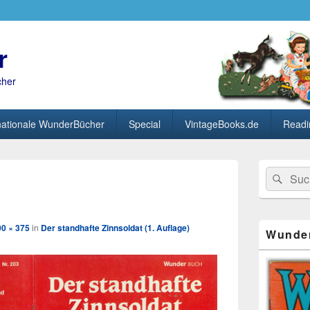
r
cher
nationale WunderBücher
Special
VintageBooks.de
Readi
Primärer
Search
Suc
Seitenleisten
Bild-
for:
Widget-
Navigation
Bereich
00 × 375
in
Der standhafte Zinnsoldat (1. Auflage)
Wunde