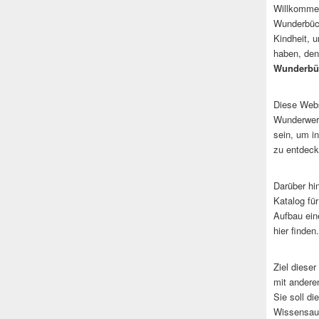
Willkommen
Wunderbüch
Kindheit, 
haben, den
Wunderbü
Diese Websi
Wunderwerk
sein, um i
zu entdeck
Darüber hi
Katalog fü
Aufbau ein
hier finden.
Ziel dieser
mit andere
Sie soll d
Wissensaus