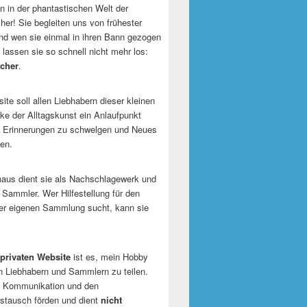
 in der phantastischen Welt der
er! Sie begleiten uns von frühester
und wen sie einmal in ihren Bann gezogen
 lassen sie so schnell nicht mehr los:
cher
.
te soll allen Liebhabern dieser kleinen
e der Alltagskunst ein Anlaufpunkt
n Erinnerungen zu schwelgen und Neues
en.
naus dient sie als Nachschlagewerk und
r Sammler. Wer Hilfestellung für den
er eigenen Sammlung sucht, kann sie
privaten Website
ist es, mein Hobby
n Liebhabern und Sammlern zu teilen.
ie Kommunikation und den
tausch förden und dient
nicht