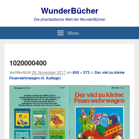
WunderBücher
Die phantastische Welt der WunderBücher
Menu
Bild-
Navi
1020000400
Veröffentlicht
29. November 2017
am
600 × 373
in
Der viel zu kleine
Feuerwehrwagen (4. Auflage)