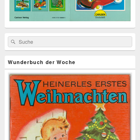
Primärer
Search
Suche
Seitenleisten
for:
Widget-
Bereich
Wunderbuch der Woche