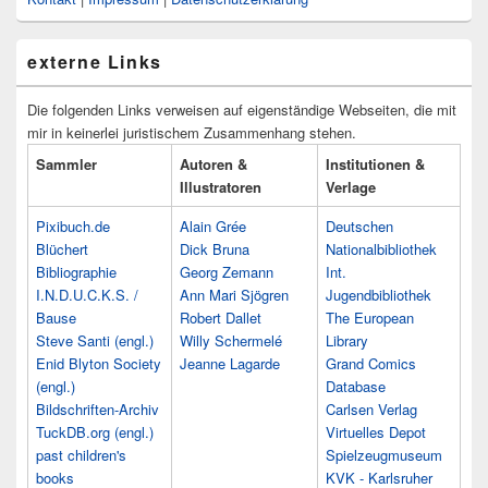
externe Links
Die folgenden Links verweisen auf eigenständige Webseiten, die mit
mir in keinerlei juristischem Zusammenhang stehen.
Sammler
Autoren &
Institutionen &
Illustratoren
Verlage
Pixibuch.de
Alain Grée
Deutschen
Blüchert
Dick Bruna
Nationalbibliothek
Bibliographie
Georg Zemann
Int.
I.N.D.U.C.K.S. /
Ann Mari Sjögren
Jugendbibliothek
Bause
Robert Dallet
The European
Steve Santi (engl.)
Willy Schermelé
Library
Enid Blyton Society
Jeanne Lagarde
Grand Comics
(engl.)
Database
Bildschriften-Archiv
Carlsen Verlag
TuckDB.org (engl.)
Virtuelles Depot
past children's
Spielzeugmuseum
books
KVK - Karlsruher