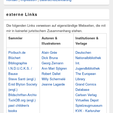
externe Links
Die folgenden Links verweisen auf eigenständige Webseiten, die mit
mir in keinerlei juristischem Zusammenhang stehen.
Sammler
Autoren &
Institutionen &
Illustratoren
Verlage
Pixibuch.de
Alain Grée
Deutschen
Blüchert
Dick Bruna
Nationalbibliothek
Bibliographie
Georg Zemann
Int.
I.N.D.U.C.K.S. /
Ann Mari Sjögren
Jugendbibliothek
Bause
Robert Dallet
The European
Steve Santi (engl.)
Willy Schermelé
Library
Enid Blyton Society
Jeanne Lagarde
Grand Comics
(engl.)
Database
Bildschriften-Archiv
Carlsen Verlag
TuckDB.org (engl.)
Virtuelles Depot
past children's
Spielzeugmuseum
books
KVK - Karlsruher