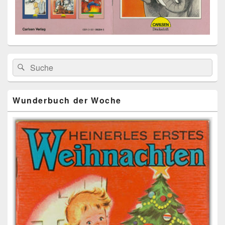
Primärer
Search
Suche
Seitenleisten
for:
Widget-
Bereich
Wunderbuch der Woche