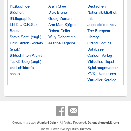
Pixibuch.de
Alain Grée
Deutschen
Blüchert
Dick Bruna
Nationalbibliothek
Bibliographie
Georg Zemann
Int.
I.N.D.U.C.K.S. /
Ann Mari Sjögren
Jugendbibliothek
Bause
Robert Dallet
The European
Steve Santi (engl.)
Willy Schermelé
Library
Enid Blyton Society
Jeanne Lagarde
Grand Comics
(engl.)
Database
Bildschriften-Archiv
Carlsen Verlag
TuckDB.org (engl.)
Virtuelles Depot
past children's
Spielzeugmuseum
books
KVK - Karlsruher
Virtueller Katalog
Copyright © 2026
WunderBücher
. All Rights Reserved.
Datenschutzerklärung
Theme: Catch Box by
Catch Themes