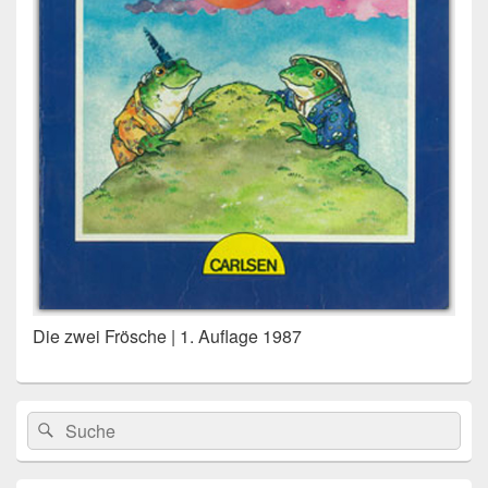
Die zwei Frösche | 1. Auflage 1987
Primärer
Search
Suche
Seitenleisten
for:
Widget-
Bereich