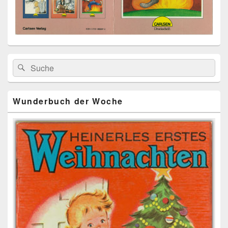
Primärer
Search
Suche
Seitenleisten
for:
Widget-
Bereich
Wunderbuch der Woche