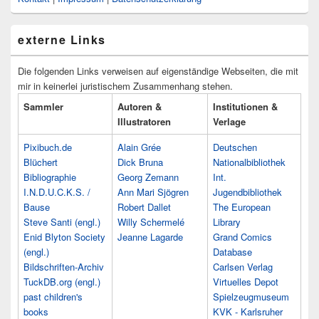
externe Links
Die folgenden Links verweisen auf eigenständige Webseiten, die mit
mir in keinerlei juristischem Zusammenhang stehen.
Sammler
Autoren &
Institutionen &
Illustratoren
Verlage
Pixibuch.de
Alain Grée
Deutschen
Blüchert
Dick Bruna
Nationalbibliothek
Bibliographie
Georg Zemann
Int.
I.N.D.U.C.K.S. /
Ann Mari Sjögren
Jugendbibliothek
Bause
Robert Dallet
The European
Steve Santi (engl.)
Willy Schermelé
Library
Enid Blyton Society
Jeanne Lagarde
Grand Comics
(engl.)
Database
Bildschriften-Archiv
Carlsen Verlag
TuckDB.org (engl.)
Virtuelles Depot
past children's
Spielzeugmuseum
books
KVK - Karlsruher