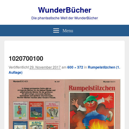
WunderBücher
Die phantastische Welt der WunderBücher
Menu
Bild-
Navi
1020700100
Veröffentlicht
29. November 2017
am
600 × 372
in
Rumpelstilzchen (1.
Auflage)