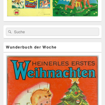
Primärer
Search
Suche
Seitenleisten
for:
Widget-
Bereich
Wunderbuch der Woche