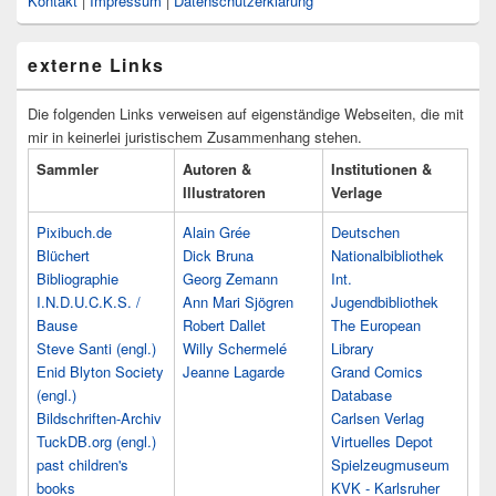
Kontakt
|
Impressum
|
Datenschutzerklärung
externe Links
Die folgenden Links verweisen auf eigenständige Webseiten, die mit
mir in keinerlei juristischem Zusammenhang stehen.
Sammler
Autoren &
Institutionen &
Illustratoren
Verlage
Pixibuch.de
Alain Grée
Deutschen
Blüchert
Dick Bruna
Nationalbibliothek
Bibliographie
Georg Zemann
Int.
I.N.D.U.C.K.S. /
Ann Mari Sjögren
Jugendbibliothek
Bause
Robert Dallet
The European
Steve Santi (engl.)
Willy Schermelé
Library
Enid Blyton Society
Jeanne Lagarde
Grand Comics
(engl.)
Database
Bildschriften-Archiv
Carlsen Verlag
TuckDB.org (engl.)
Virtuelles Depot
past children's
Spielzeugmuseum
books
KVK - Karlsruher