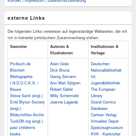
Kontakt
|
Impressum
|
Datenschutzerklärung
externe Links
Die folgenden Links verweisen auf eigenständige Webseiten, die mit
mir in keinerlei juristischem Zusammenhang stehen.
Sammler
Autoren &
Institutionen &
Illustratoren
Verlage
Pixibuch.de
Alain Grée
Deutschen
Blüchert
Dick Bruna
Nationalbibliothek
Bibliographie
Georg Zemann
Int.
I.N.D.U.C.K.S. /
Ann Mari Sjögren
Jugendbibliothek
Bause
Robert Dallet
The European
Steve Santi (engl.)
Willy Schermelé
Library
Enid Blyton Society
Jeanne Lagarde
Grand Comics
(engl.)
Database
Bildschriften-Archiv
Carlsen Verlag
TuckDB.org (engl.)
Virtuelles Depot
past children's
Spielzeugmuseum
books
KVK - Karlsruher