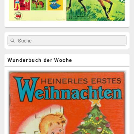
Primärer
Search
Suche
Seitenleisten
for:
Widget-
Bereich
Wunderbuch der Woche