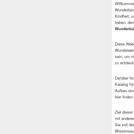
Willkommen
Wunderbüch
Kindheit, 
haben, den
Wunderbü
Diese Websi
Wunderwerk
sein, um i
zu entdeck
Darüber hi
Katalog fü
Aufbau ein
hier finden.
Ziel dieser
mit andere
Sie soll d
Wissensaus