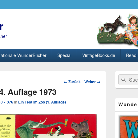
r
cher
nationale WunderBücher
Special
VintageBooks.de
Readi
Primärer
Search
Suc
Seitenleisten
Bild-
← Zurück
Weiter →
for:
Widget-
Navigation
 4. Auflage 1973
Bereich
00 × 376
in
Ein Fest im Zoo (1. Auflage)
Wunde