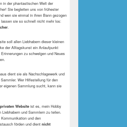
 in der phantastischen Welt der
er! Sie begleiten uns von frühester
und wen sie einmal in ihren Bann gezogen
 lassen sie so schnell nicht mehr los:
cher
.
te soll allen Liebhabern dieser kleinen
e der Alltagskunst ein Anlaufpunkt
n Erinnerungen zu schwelgen und Neues
en.
naus dient sie als Nachschlagewerk und
r Sammler. Wer Hilfestellung für den
er eigenen Sammlung sucht, kann sie
privaten Website
ist es, mein Hobby
n Liebhabern und Sammlern zu teilen.
ie Kommunikation und den
tausch förden und dient
nicht