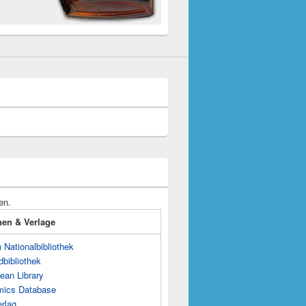
en.
onen & Verlage
Nationalbibliothek
dbibliothek
ean Library
mics Database
rlag