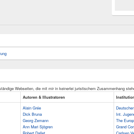
rung
ständige Webseiten, die mit mir in keinerlei juristischem Zusammenhang steh
Autoren & Illustratoren
Instituti
Alain Grée
Deutschen 
Dick Bruna
Int. Jugen
Georg Zemann
The Europ
Ann Mari Sjögren
Grand Co
Robert Dallet
Carlsen Ve