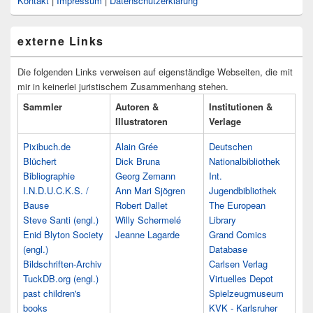
Kontakt
|
Impressum
|
Datenschutzerklärung
externe Links
Die folgenden Links verweisen auf eigenständige Webseiten, die mit
mir in keinerlei juristischem Zusammenhang stehen.
Sammler
Autoren &
Institutionen &
Illustratoren
Verlage
Pixibuch.de
Alain Grée
Deutschen
Blüchert
Dick Bruna
Nationalbibliothek
Bibliographie
Georg Zemann
Int.
I.N.D.U.C.K.S. /
Ann Mari Sjögren
Jugendbibliothek
Bause
Robert Dallet
The European
Steve Santi (engl.)
Willy Schermelé
Library
Enid Blyton Society
Jeanne Lagarde
Grand Comics
(engl.)
Database
Bildschriften-Archiv
Carlsen Verlag
TuckDB.org (engl.)
Virtuelles Depot
past children's
Spielzeugmuseum
books
KVK - Karlsruher