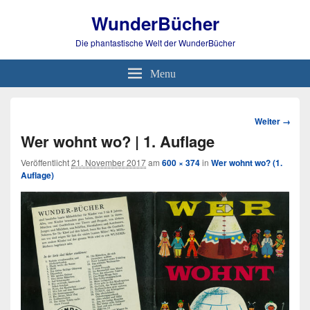
WunderBücher
Die phantastische Welt der WunderBücher
Menu
Bild-
Weiter →
Navigation
Wer wohnt wo? | 1. Auflage
Veröffentlicht
21. November 2017
am
600 × 374
in
Wer wohnt wo? (1.
Auflage)