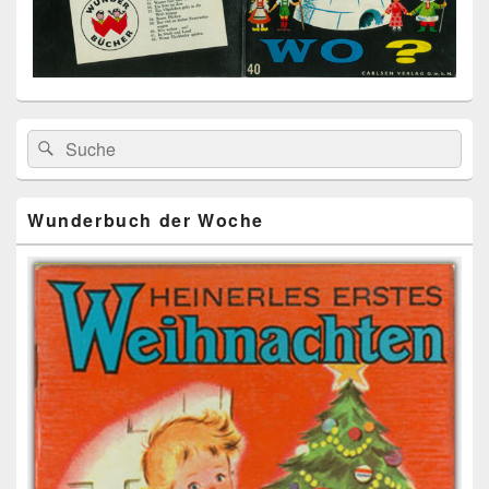
Primärer
Search
Suche
Seitenleisten
for:
Widget-
Bereich
Wunderbuch der Woche