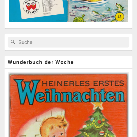
Primärer
Search
Suche
Seitenleisten
for:
Widget-
Bereich
Wunderbuch der Woche