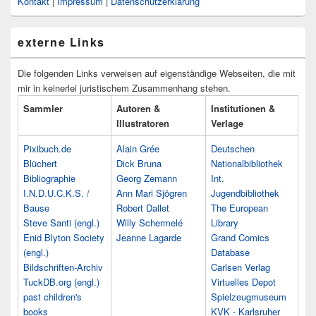
Kontakt
|
Impressum
|
Datenschutzerklärung
externe Links
Die folgenden Links verweisen auf eigenständige Webseiten, die mit
mir in keinerlei juristischem Zusammenhang stehen.
Sammler
Autoren &
Institutionen &
Illustratoren
Verlage
Pixibuch.de
Alain Grée
Deutschen
Blüchert
Dick Bruna
Nationalbibliothek
Bibliographie
Georg Zemann
Int.
I.N.D.U.C.K.S. /
Ann Mari Sjögren
Jugendbibliothek
Bause
Robert Dallet
The European
Steve Santi (engl.)
Willy Schermelé
Library
Enid Blyton Society
Jeanne Lagarde
Grand Comics
(engl.)
Database
Bildschriften-Archiv
Carlsen Verlag
TuckDB.org (engl.)
Virtuelles Depot
past children's
Spielzeugmuseum
books
KVK - Karlsruher