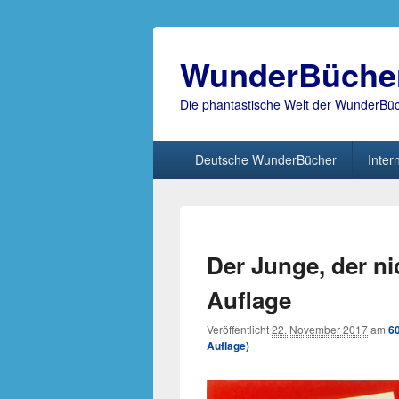
WunderBüche
Die phantastische Welt der WunderBü
Hauptmenü
Deutsche WunderBücher
Inter
Der Junge, der nic
Auflage
Veröffentlicht
22. November 2017
am
6
Auflage)