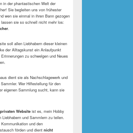
 in der phantastischen Welt der
er! Sie begleiten uns von frühester
und wen sie einmal in ihren Bann gezogen
 lassen sie so schnell nicht mehr los:
cher
.
te soll allen Liebhabern dieser kleinen
e der Alltagskunst ein Anlaufpunkt
n Erinnerungen zu schwelgen und Neues
en.
naus dient sie als Nachschlagewerk und
r Sammler. Wer Hilfestellung für den
er eigenen Sammlung sucht, kann sie
privaten Website
ist es, mein Hobby
n Liebhabern und Sammlern zu teilen.
ie Kommunikation und den
tausch förden und dient
nicht