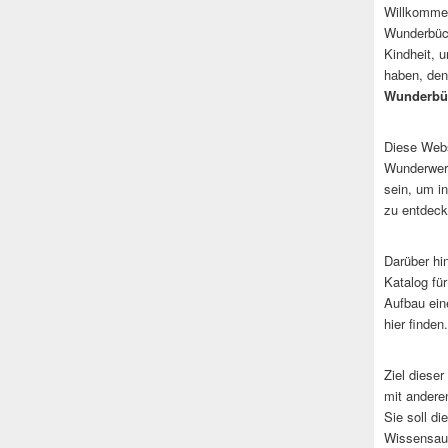
Willkommen
Wunderbüch
Kindheit, 
haben, den
Wunderbü
Diese Websi
Wunderwerk
sein, um i
zu entdeck
Darüber hi
Katalog fü
Aufbau ein
hier finden.
Ziel dieser
mit andere
Sie soll d
Wissensaus