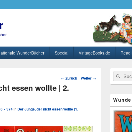
r
cher
nationale WunderBücher
Special
VintageBooks.de
Readi
Primärer
Search
Suc
Seitenleisten
Bild-
← Zurück
Weiter →
for:
Widget-
Navigation
ht essen wollte | 2.
Bereich
Wunde
00 × 374
in
Der Junge, der nicht essen wollte (1.