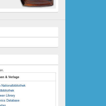
en.
onen & Verlage
Nationalbibliothek
dbibliothek
ean Library
mics Database
rlag