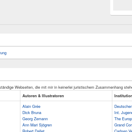
rung
ständige Webseiten, die mit mir in keinerlei juristischem Zusammenhang steh
Autoren & Illustratoren
Instituti
Alain Grée
Deutschen 
Dick Bruna
Int. Jugen
Georg Zemann
The Europ
Ann Mari Sjögren
Grand Co
Robert Dallet
Carlsen Ve