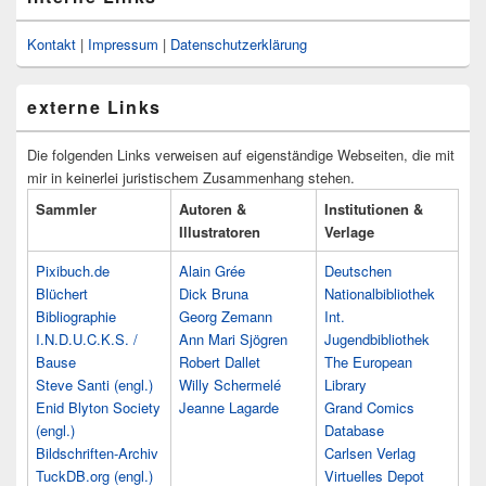
Kontakt
|
Impressum
|
Datenschutzerklärung
externe Links
Die folgenden Links verweisen auf eigenständige Webseiten, die mit
mir in keinerlei juristischem Zusammenhang stehen.
Sammler
Autoren &
Institutionen &
Illustratoren
Verlage
Pixibuch.de
Alain Grée
Deutschen
Blüchert
Dick Bruna
Nationalbibliothek
Bibliographie
Georg Zemann
Int.
I.N.D.U.C.K.S. /
Ann Mari Sjögren
Jugendbibliothek
Bause
Robert Dallet
The European
Steve Santi (engl.)
Willy Schermelé
Library
Enid Blyton Society
Jeanne Lagarde
Grand Comics
(engl.)
Database
Bildschriften-Archiv
Carlsen Verlag
TuckDB.org (engl.)
Virtuelles Depot