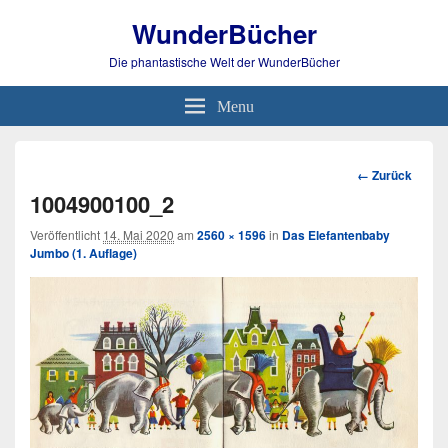
WunderBücher
Die phantastische Welt der WunderBücher
Menu
Bild-
← Zurück
Navigation
1004900100_2
Veröffentlicht
14. Mai 2020
am
2560 × 1596
in
Das Elefantenbaby
Jumbo (1. Auflage)