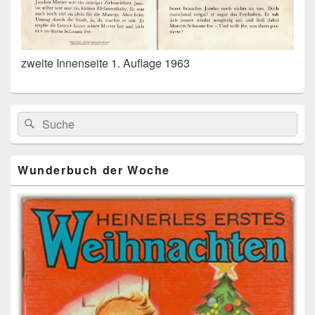
zweite Innenseite 1. Auflage 1963
Primärer
Search
Suche
Seitenleisten
for:
Widget-
Bereich
Wunderbuch der Woche