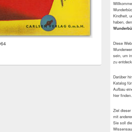
Willkommen
Wunderbüch
Kindheit, 
haben, den
Wunderbü
964
Diese Websi
Wunderwerk
sein, um i
zu entdeck
Darüber hi
Katalog fü
Aufbau ein
hier finden.
Ziel dieser
mit andere
Sie soll d
Wissensaus