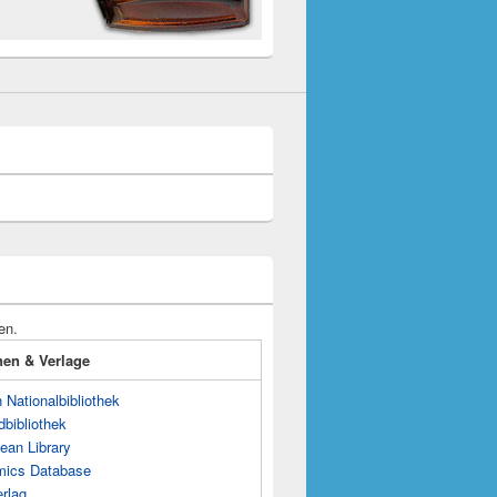
en.
onen & Verlage
Nationalbibliothek
dbibliothek
ean Library
mics Database
rlag