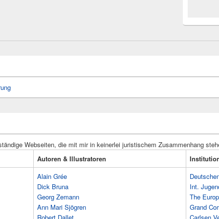
rung
ständige Webseiten, die mit mir in keinerlei juristischem Zusammenhang steh
Autoren & Illustratoren
Instituti
Alain Grée
Deutschen 
Dick Bruna
Int. Jugen
Georg Zemann
The Europ
Ann Mari Sjögren
Grand Co
Robert Dallet
Carlsen Ve