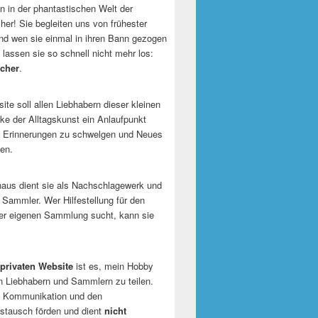
 in der phantastischen Welt der
er! Sie begleiten uns von frühester
und wen sie einmal in ihren Bann gezogen
 lassen sie so schnell nicht mehr los:
cher
.
te soll allen Liebhabern dieser kleinen
e der Alltagskunst ein Anlaufpunkt
n Erinnerungen zu schwelgen und Neues
en.
naus dient sie als Nachschlagewerk und
r Sammler. Wer Hilfestellung für den
er eigenen Sammlung sucht, kann sie
privaten Website
ist es, mein Hobby
n Liebhabern und Sammlern zu teilen.
ie Kommunikation und den
tausch förden und dient
nicht