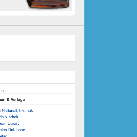
en.
onen & Verlage
Nationalbibliothek
dbibliothek
ean Library
mics Database
rlag