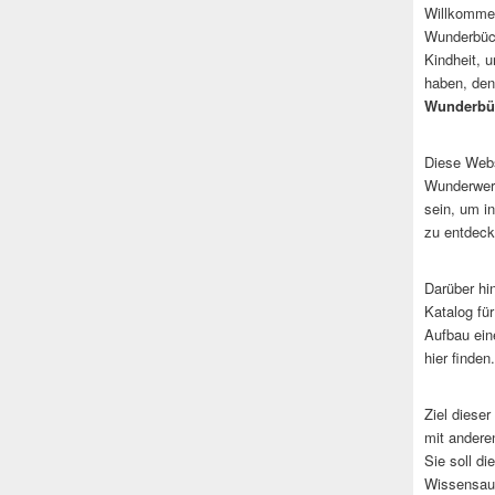
Willkommen
Wunderbüch
Kindheit, 
haben, den
Wunderbü
Diese Websi
Wunderwerk
sein, um i
zu entdeck
Darüber hi
Katalog fü
Aufbau ein
hier finden.
Ziel dieser
mit andere
Sie soll d
Wissensaus