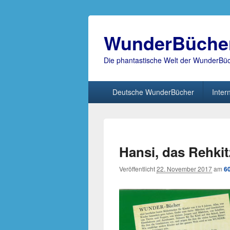
WunderBüche
Die phantastische Welt der WunderBü
Hauptmenü
Deutsche WunderBücher
Inter
Hansi, das Rehkitz
Veröffentlicht
22. November 2017
am
6