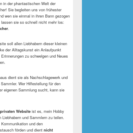
 in der phantastischen Welt der
er! Sie begleiten uns von frühester
und wen sie einmal in ihren Bann gezogen
 lassen sie so schnell nicht mehr los:
cher
.
te soll allen Liebhabern dieser kleinen
e der Alltagskunst ein Anlaufpunkt
n Erinnerungen zu schwelgen und Neues
en.
naus dient sie als Nachschlagewerk und
r Sammler. Wer Hilfestellung für den
er eigenen Sammlung sucht, kann sie
privaten Website
ist es, mein Hobby
n Liebhabern und Sammlern zu teilen.
ie Kommunikation und den
tausch förden und dient
nicht