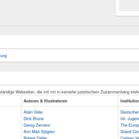
rung
ständige Webseiten, die mit mir in keinerlei juristischem Zusammenhang steh
Autoren & Illustratoren
Instituti
Alain Grée
Deutschen 
Dick Bruna
Int. Jugen
Georg Zemann
The Europ
Ann Mari Sjögren
Grand Co
Robert Dallet
Carlsen Ve