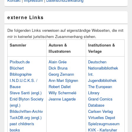
Kontakt
|
Impressum
|
Datenschutzerklärung
externe Links
Die folgenden Links verweisen auf eigenständige Webseiten, die mit
mir in keinerlei juristischem Zusammenhang stehen.
Sammler
Autoren &
Institutionen &
Illustratoren
Verlage
Pixibuch.de
Alain Grée
Deutschen
Blüchert
Dick Bruna
Nationalbibliothek
Bibliographie
Georg Zemann
Int.
I.N.D.U.C.K.S. /
Ann Mari Sjögren
Jugendbibliothek
Bause
Robert Dallet
The European
Steve Santi (engl.)
Willy Schermelé
Library
Enid Blyton Society
Jeanne Lagarde
Grand Comics
(engl.)
Database
Bildschriften-Archiv
Carlsen Verlag
TuckDB.org (engl.)
Virtuelles Depot
past children's
Spielzeugmuseum
books
KVK - Karlsruher