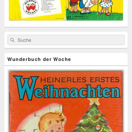
Primärer
Search
Suche
Seitenleisten
for:
Widget-
Bereich
Wunderbuch der Woche