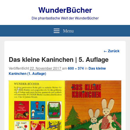
WunderBücher
Die phantastische Welt der WunderBücher
Menu
Bild-
← Zurück
Navigation
Das kleine Kaninchen | 5. Auflage
Veröffentlicht
22. November 2017
am
600 × 374
in
Das kleine
Kaninchen (1. Auflage)