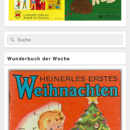
Primärer
Search
Suche
Seitenleisten
for:
Widget-
Bereich
Wunderbuch der Woche