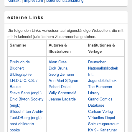
Kontakt
|
Impressum
|
Datenschutzerklärung
externe Links
Die folgenden Links verweisen auf eigenständige Webseiten, die mit
mir in keinerlei juristischem Zusammenhang stehen.
Sammler
Autoren &
Institutionen &
Illustratoren
Verlage
Pixibuch.de
Alain Grée
Deutschen
Blüchert
Dick Bruna
Nationalbibliothek
Bibliographie
Georg Zemann
Int.
I.N.D.U.C.K.S. /
Ann Mari Sjögren
Jugendbibliothek
Bause
Robert Dallet
The European
Steve Santi (engl.)
Willy Schermelé
Library
Enid Blyton Society
Jeanne Lagarde
Grand Comics
(engl.)
Database
Bildschriften-Archiv
Carlsen Verlag
TuckDB.org (engl.)
Virtuelles Depot
past children's
Spielzeugmuseum
books
KVK - Karlsruher