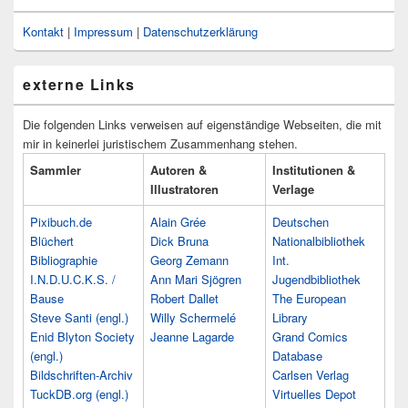
Kontakt
|
Impressum
|
Datenschutzerklärung
externe Links
Die folgenden Links verweisen auf eigenständige Webseiten, die mit
mir in keinerlei juristischem Zusammenhang stehen.
Sammler
Autoren &
Institutionen &
Illustratoren
Verlage
Pixibuch.de
Alain Grée
Deutschen
Blüchert
Dick Bruna
Nationalbibliothek
Bibliographie
Georg Zemann
Int.
I.N.D.U.C.K.S. /
Ann Mari Sjögren
Jugendbibliothek
Bause
Robert Dallet
The European
Steve Santi (engl.)
Willy Schermelé
Library
Enid Blyton Society
Jeanne Lagarde
Grand Comics
(engl.)
Database
Bildschriften-Archiv
Carlsen Verlag
TuckDB.org (engl.)
Virtuelles Depot