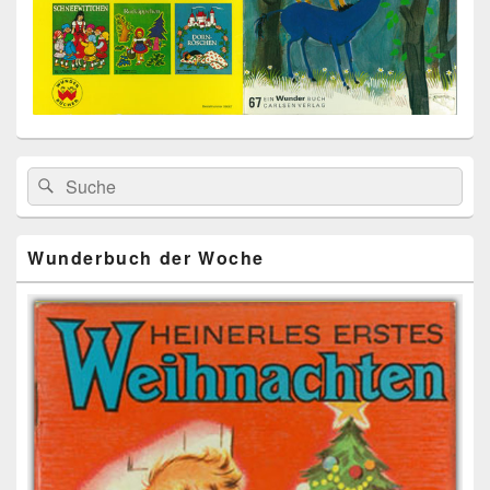
Primärer
Search
Suche
Seitenleisten
for:
Widget-
Bereich
Wunderbuch der Woche