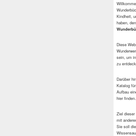
Willkommen
Wunderbüch
Kindheit, 
haben, den
Wunderbü
Diese Websi
Wunderwerk
sein, um i
zu entdeck
Darüber hi
Katalog fü
Aufbau ein
hier finden.
Ziel dieser
mit andere
Sie soll d
Wissensaus