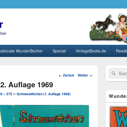
r
cher
nationale WunderBücher
Special
VintageBooks.de
Readi
Primärer
Search
Suc
Seitenleisten
Bild-
← Zurück
Weiter →
for:
Widget-
Navigation
2. Auflage 1969
Bereich
00 × 375
in
Schneewittchen (1. Auflage 1968)
Wunde