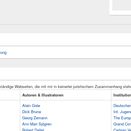
rung
ständige Webseiten, die mit mir in keinerlei juristischem Zusammenhang steh
Autoren & Illustratoren
Instituti
Alain Grée
Deutschen 
Dick Bruna
Int. Jugen
Georg Zemann
The Europ
Ann Mari Sjögren
Grand Co
Robert Dallet
Carlsen Ve