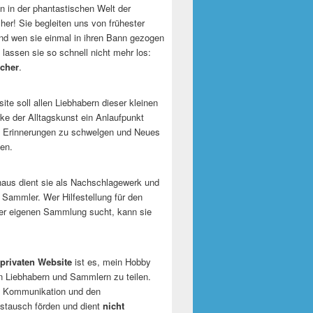
 in der phantastischen Welt der
er! Sie begleiten uns von frühester
und wen sie einmal in ihren Bann gezogen
 lassen sie so schnell nicht mehr los:
cher
.
te soll allen Liebhabern dieser kleinen
e der Alltagskunst ein Anlaufpunkt
n Erinnerungen zu schwelgen und Neues
en.
naus dient sie als Nachschlagewerk und
r Sammler. Wer Hilfestellung für den
er eigenen Sammlung sucht, kann sie
privaten Website
ist es, mein Hobby
n Liebhabern und Sammlern zu teilen.
ie Kommunikation und den
tausch förden und dient
nicht