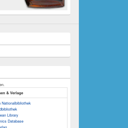
en.
onen & Verlage
Nationalbibliothek
dbibliothek
ean Library
mics Database
rlag