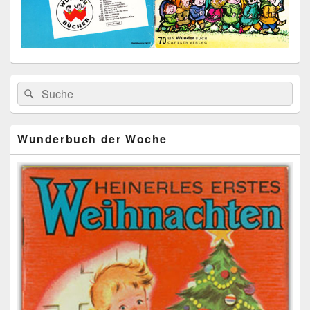
Primärer
Search
Suche
Seitenleisten
for:
Widget-
Bereich
Wunderbuch der Woche