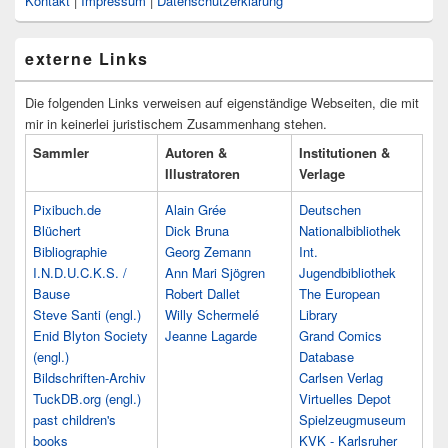
Kontakt
|
Impressum
|
Datenschutzerklärung
externe Links
Die folgenden Links verweisen auf eigenständige Webseiten, die mit
mir in keinerlei juristischem Zusammenhang stehen.
Sammler
Autoren &
Institutionen &
Illustratoren
Verlage
Pixibuch.de
Alain Grée
Deutschen
Blüchert
Dick Bruna
Nationalbibliothek
Bibliographie
Georg Zemann
Int.
I.N.D.U.C.K.S. /
Ann Mari Sjögren
Jugendbibliothek
Bause
Robert Dallet
The European
Steve Santi (engl.)
Willy Schermelé
Library
Enid Blyton Society
Jeanne Lagarde
Grand Comics
(engl.)
Database
Bildschriften-Archiv
Carlsen Verlag
TuckDB.org (engl.)
Virtuelles Depot
past children's
Spielzeugmuseum
books
KVK - Karlsruher