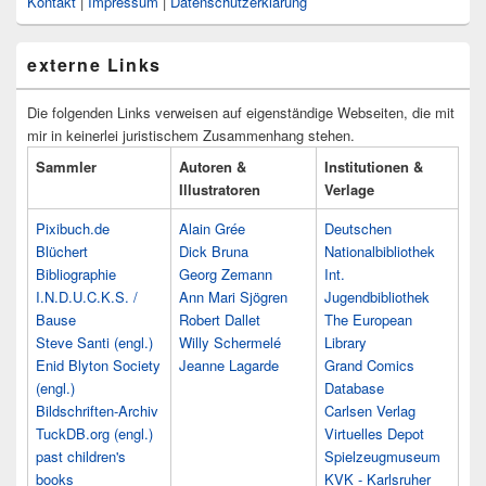
Kontakt
|
Impressum
|
Datenschutzerklärung
externe Links
Die folgenden Links verweisen auf eigenständige Webseiten, die mit
mir in keinerlei juristischem Zusammenhang stehen.
Sammler
Autoren &
Institutionen &
Illustratoren
Verlage
Pixibuch.de
Alain Grée
Deutschen
Blüchert
Dick Bruna
Nationalbibliothek
Bibliographie
Georg Zemann
Int.
I.N.D.U.C.K.S. /
Ann Mari Sjögren
Jugendbibliothek
Bause
Robert Dallet
The European
Steve Santi (engl.)
Willy Schermelé
Library
Enid Blyton Society
Jeanne Lagarde
Grand Comics
(engl.)
Database
Bildschriften-Archiv
Carlsen Verlag
TuckDB.org (engl.)
Virtuelles Depot
past children's
Spielzeugmuseum
books
KVK - Karlsruher