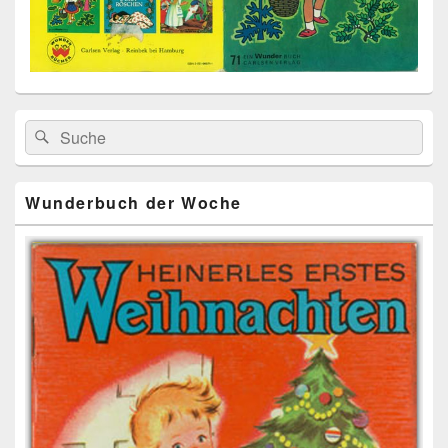
Primärer
Search
Suche
Seitenleisten
for:
Widget-
Bereich
Wunderbuch der Woche