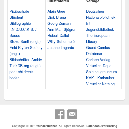
Illustratoren
Verlage
Pixibuch.de
Alain Grée
Deutschen
Blüchert
Dick Bruna
Nationalbibliothek
Bibliographie
Georg Zemann
Int.
I.N.D.U.C.K.S. /
Ann Mari Sjögren
Jugendbibliothek
Bause
Robert Dallet
The European
Steve Santi (engl.)
Willy Schermelé
Library
Enid Blyton Society
Jeanne Lagarde
Grand Comics
(engl.)
Database
Bildschriften-Archiv
Carlsen Verlag
TuckDB.org (engl.)
Virtuelles Depot
past children's
Spielzeugmuseum
books
KVK - Karlsruher
Virtueller Katalog
Copyright © 2026
WunderBücher
. All Rights Reserved.
Datenschutzerklärung