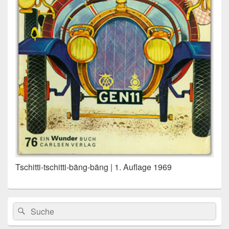
Tschitti-tschitti-bäng-bäng | 1. Auflage 1969
Primärer
Search
Suche
Seitenleisten
for:
Widget-
Bereich